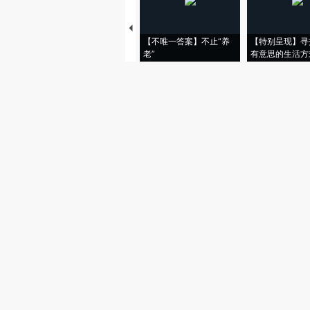
【不唯一答案】不止“养
【特别呈现】寻
老”
有意思的生活方