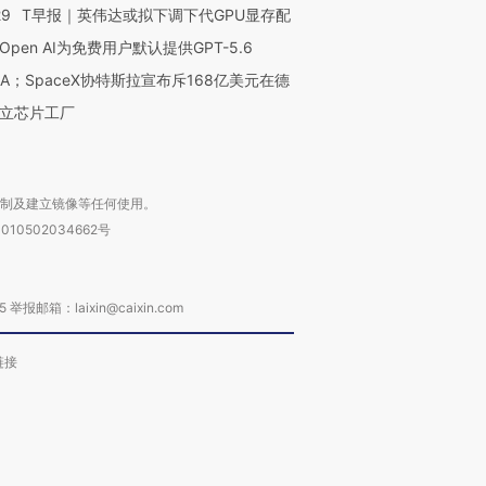
29
T早报｜英伟达或拟下调下代GPU显存配
Open AI为免费用户默认提供GPT-5.6
NA；SpaceX协特斯拉宣布斥168亿美元在德
立芯片工厂
复制及建立镜像等任何使用。
010502034662号
箱：laixin@caixin.com
链接