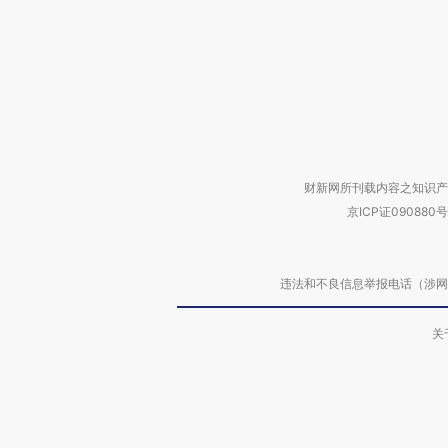
财新网所刊载内容之知识产
京ICP证090880号
违法和不良信息举报电话（涉网络暴力有
关