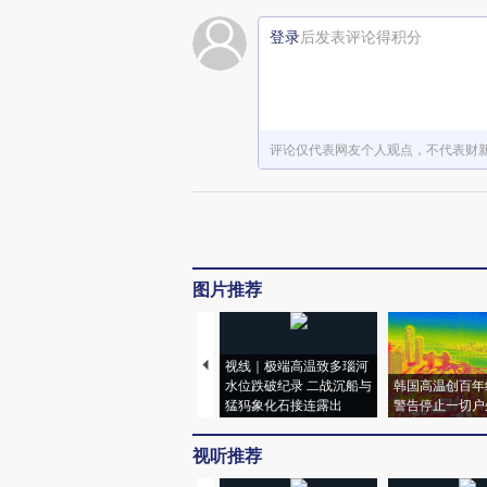
登录
后发表评论得积分
评论仅代表网友个人观点，不代表财
图片推荐
视线｜极端高温致多瑙河
水位跌破纪录 二战沉船与
韩国高温创百年
猛犸象化石接连露出
警告停止一切户
视听推荐