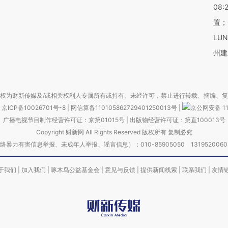
08:
置；
LU
州建
权为财新传媒及/或相关权利人专属所有或持有。未经许可，禁止进行转载、摘编、
京ICP备10026701号-8
|
网信算备110105862729401250013号
|
京公网安备 11
广播电视节目制作经营许可证：京第01015号
|
出版物经营许可证：第直100013号
Copyright 财新网 All Rights Reserved 版权所有 复制必究
害信息举报、未成年人举报、谣言信息）：010-85905050 13195200605 举报邮
于我们
|
加入我们
|
啄木鸟公益基金会
|
意见与反馈
|
提供新闻线索
|
联系我们
|
友情