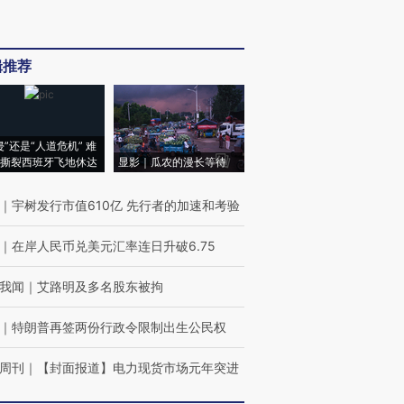
辑推荐
侵”还是“人道危机” 难
撕裂西班牙飞地休达
显影｜瓜农的漫长等待
｜
宇树发行市值610亿 先行者的加速和考验
｜
在岸人民币兑美元汇率连日升破6.75
我闻
｜
艾路明及多名股东被拘
｜
特朗普再签两份行政令限制出生公民权
周刊
｜
【封面报道】电力现货市场元年突进