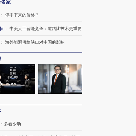
新名家
：
停不下来的价格？
恒
：
中美人工智能竞争：道路比技术更重要
：
海外能源供给缺口对中国的影响
频
OX的吸金
马航飞行员跨国走私7万
视线｜被称为“蟑螂”的印
让中产们甘
粒摇头丸 尿检体内含3种
度Z世代 用街头抗争将教
秘鲁纳斯
客
”？
毒品
育部长拱下台
13人遇难
：
多看少动