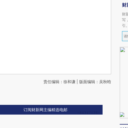
财
财
写
引
责任编辑：徐和谦 | 版面编辑：吴秋晗
订阅财新网主编精选电邮