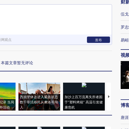
财
伍戈
罗志
新网观点
易峘
发布
视
本篇文章暂无评论
西班牙休达进入紧急状态
加沙上百万流离失所者困
视线｜HYR
纪录 当局
数千非法移民从摩洛哥闯
于“塑料烤箱” 高温引发健
术：是什么
博
外活动
入
康危机
心“花钱找虐
唐涯