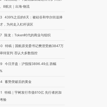
、8航次｜出海·物流
53
439%之后的6天：被硅谷和华尔街追捧
才，为何走入杠杆误区
07
陈龙：Token时代的商业与组织
50
特稿｜国航原党委书记樊澄受贿3847万
审待宣判 否认大多数指控
29
今日开盘：沪指报3896.49点 跌幅
0%
24
蓄势突破后的黄金
51
特稿｜宇树发行市值610亿 先行者的加
考验