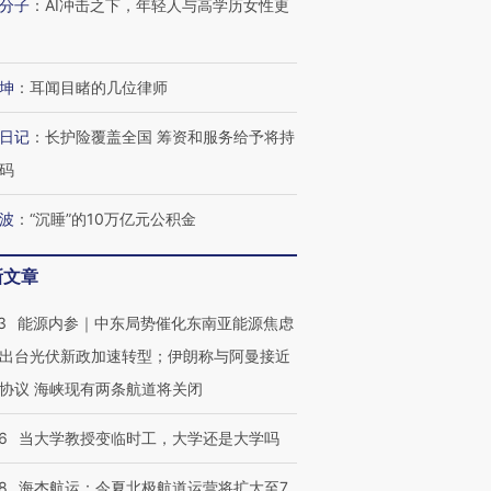
分子
：
AI冲击之下，年轻人与高学历女性更
进第四届链博
【商旅对话】华住集团
技“链”接产
【特别呈现】寻找100种
CFO：不靠规模取胜，华
【特别呈
有意思的生活方式·第三对
住三大增长引擎是什么？
有意思的
坤
：
耳闻目睹的几位律师
日记
：
长护险覆盖全国 筹资和服务给予将持
码
波
：
“沉睡”的10万亿元公积金
新文章
3
能源内参｜中东局势催化东南亚能源焦虑
出台光伏新政加速转型；伊朗称与阿曼接近
协议 海峡现有两条航道将关闭
6
当大学教授变临时工，大学还是大学吗
8
海杰航运：今夏北极航道运营将扩大至7