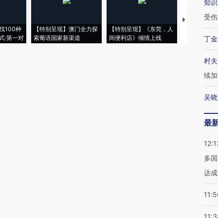
知识
受伤
【推广】走
找100种
【特别呈现】澳门全力探
【特别呈现】《东莞，人
会，让数智科
式·第一对
索葡语国家新渠道
间便利店》倾情上线
业
丁金
村夫
续加
吴晓
最
12:1
多国
达成
11:5
11:3