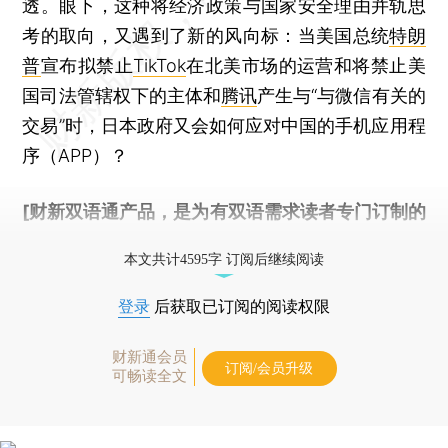
透。眼下，这种将经济政策与国家安全理由并轨思
考的取向，又遇到了新的风向标：当美国总统
特朗
普
宣布拟禁止
TikTok
在北美市场的运营和将禁止美
国司法管辖权下的主体和
腾讯
产生与“与微信有关的
交易”时，日本政府又会如何应对中国的手机应用程
序（APP）？
[财新双语通产品，是为有双语需求读者专门订制的
优惠产品，
按此可享超值优惠订阅
。]
本文共计4595字 订阅后继续阅读
登录
后获取已订阅的阅读权限
财新通会员
订阅/会员升级
可畅读全文