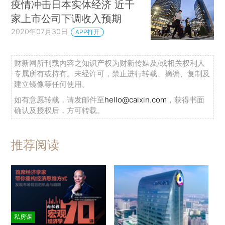
疫情冲击日本实体经济 近千
家上市公司下调收入预期
2020年07月30日
APP打开
财新网所刊载内容之知识产权为财新传媒及/或相关权利人
专属所有或持有。未经许可，禁止进行转载、摘编、复制及
建立镜像等任何使用。
如有意愿转载，请发邮件至
hello@caixin.com
，获得书面
确认及授权后，方可转载。
推荐阅读
私房课