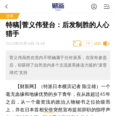
世界
特稿|菅义伟登台：后发制胜的人心
猎手
2020年09月14日 14:48
试听
T中
菅义伟虽然在党内不明确属于任何派系，在宣布参选
后，却获得了自民党内多个主流派系接连力挺的“滚雪
球式”支持
【财新网】（特派日本横滨记者 陈立雄）
一个
毫无血缘和地缘优势的乡下青年，在从政超过45年
之后，从一个最资浅的政治人物秘书之位拾级而
上，并在日本首相
安倍
突然宣布提前辞职的惊呼声