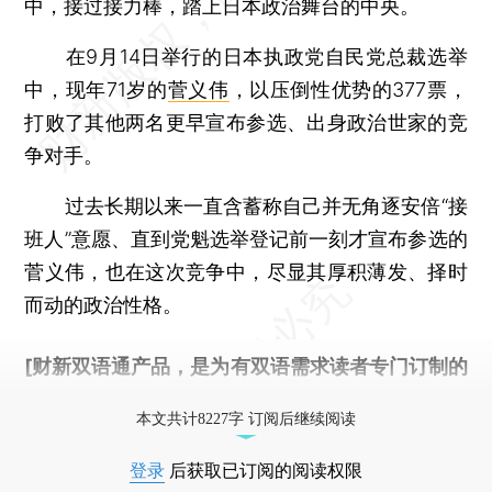
中，接过接力棒，踏上日本政治舞台的中央。
在9月14日举行的日本执政党自民党总裁选举
中，现年71岁的
菅义伟
，以压倒性优势的377票，
打败了其他两名更早宣布参选、出身政治世家的竞
争对手。
过去长期以来一直含蓄称自己并无角逐安倍“接
班人”意愿、直到党魁选举登记前一刻才宣布参选的
菅义伟，也在这次竞争中，尽显其厚积薄发、择时
而动的政治性格。
[财新双语通产品，是为有双语需求读者专门订制的
优惠产品，
按此可享超值优惠订阅
。]
本文共计8227字 订阅后继续阅读
登录
后获取已订阅的阅读权限