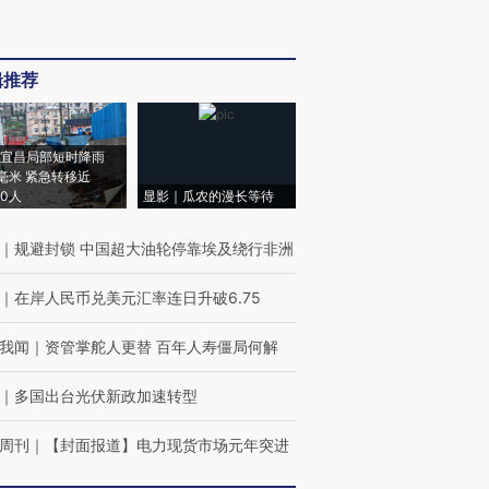
辑推荐
宜昌局部短时降雨
8毫米 紧急转移近
00人
显影｜瓜农的漫长等待
｜
规避封锁 中国超大油轮停靠埃及绕行非洲
｜
在岸人民币兑美元汇率连日升破6.75
我闻
｜
资管掌舵人更替 百年人寿僵局何解
｜
多国出台光伏新政加速转型
周刊
｜
【封面报道】电力现货市场元年突进