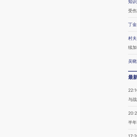
知识
受伤
丁金
村夫
续加
吴晓
最
22:1
与战
20:
半年
17:2