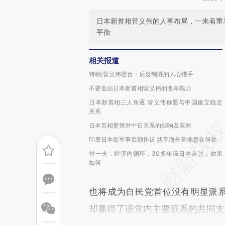
日本新首相菅义伟的人事布局，一来着重
平衡
相关报道
特稿|菅义伟登台：后发制胜的人心猎手
不要低估日本新首相菅义伟的改革魄力
日本新首相三人角逐 菅义伟称愿与中国建立稳定
关系
日本首相更替对中日关系的影响及应对
印度日本签军事后勤协议 共享海外基地意在何处
付一夫：经济内循环，30多年前日本走过，效果
如何
也将成为自民党首位没有明显派
却赢得了该党内主要派系的共同支持