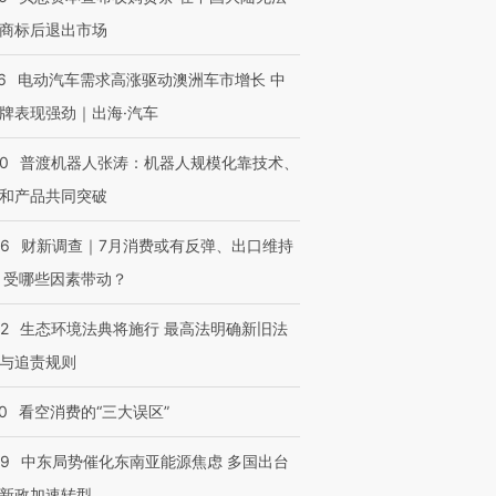
商标后退出市场
6
电动汽车需求高涨驱动澳洲车市增长 中
牌表现强劲｜出海·汽车
00
普渡机器人张涛：机器人规模化靠技术、
和产品共同突破
56
财新调查｜7月消费或有反弹、出口维持
 受哪些因素带动？
42
生态环境法典将施行 最高法明确新旧法
与追责规则
0
看空消费的“三大误区”
59
中东局势催化东南亚能源焦虑 多国出台
新政加速转型