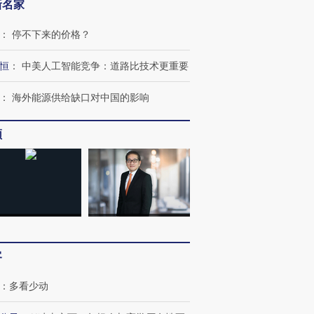
新名家
：
停不下来的价格？
恒
：
中美人工智能竞争：道路比技术更重要
：
海外能源供给缺口对中国的影响
频
OX的吸金
马航飞行员跨国走私7万
视线｜被称为“蟑螂”的印
让中产们甘
粒摇头丸 尿检体内含3种
度Z世代 用街头抗争将教
秘鲁纳斯
”？
毒品
育部长拱下台
13人遇难
客
进第四届链博
【商旅对话】华住集团
：
多看少动
技“链”接产
【特别呈现】寻找100种
CFO：不靠规模取胜，华
【特别呈
有意思的生活方式·第三对
住三大增长引擎是什么？
有意思的