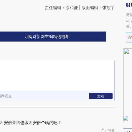
财
责任编辑：徐和谦 | 版面编辑：张翔宇
财
写
引
订阅财新网主编精选电邮
新网观点
发布
叫安倍晋四也该叫安倍个啥的吧？
·
回复