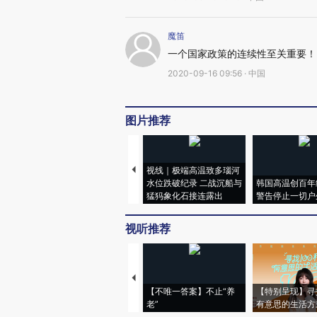
魔笛
一个国家政策的连续性至关重要！
2020-09-16 09:56 · 中国
图片推荐
视线｜极端高温致多瑙河
水位跌破纪录 二战沉船与
韩国高温创百年
猛犸象化石接连露出
警告停止一切户
视听推荐
【不唯一答案】不止“养
【特别呈现】寻
老”
有意思的生活方