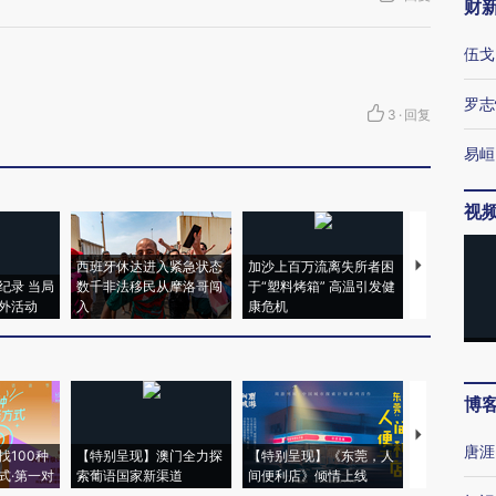
财
伍戈
罗志
3
·
回复
易峘
视
西班牙休达进入紧急状态
加沙上百万流离失所者困
视线｜HYR
纪录 当局
数千非法移民从摩洛哥闯
于“塑料烤箱” 高温引发健
术：是什么
外活动
入
康危机
心“花钱找虐
博
【推广】走
唐涯
找100种
【特别呈现】澳门全力探
【特别呈现】《东莞，人
会，让数智科
式·第一对
索葡语国家新渠道
间便利店》倾情上线
业