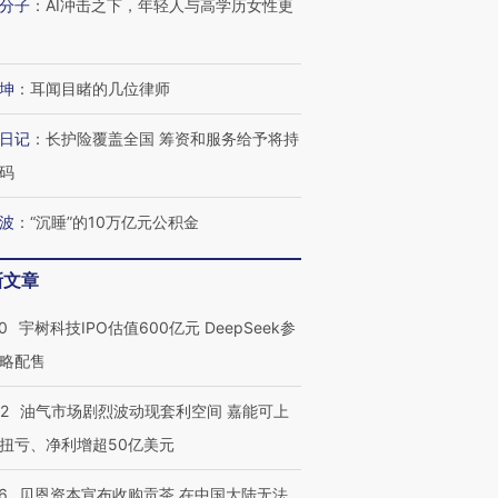
分子
：
AI冲击之下，年轻人与高学历女性更
坤
：
耳闻目睹的几位律师
日记
：
长护险覆盖全国 筹资和服务给予将持
码
波
：
“沉睡”的10万亿元公积金
新文章
0
宇树科技IPO估值600亿元 DeepSeek参
略配售
22
油气市场剧烈波动现套利空间 嘉能可上
扭亏、净利增超50亿美元
6
贝恩资本宣布收购贡茶 在中国大陆无法