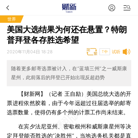
世界
美国大选结果为何还在悬置？特朗
普拜登各存胜选希望
2020年11月04日 18:28
试听
T中
随着更多邮寄选票被计入，在“蓝墙三州”之一威斯康
星州，此前落后的拜登已开始出现反超趋势
【财新网】（记者 王自励）
美国总统大选的开
票进程依然胶着，由于今年远超过往届选举的邮寄
选票数量，使得仍有多个州的计票工作尚未结束。
在宾夕法尼亚州、密歇根州和威斯康星州等决
定拜登能否胜选的“决胜州”，当地选务机关都是直