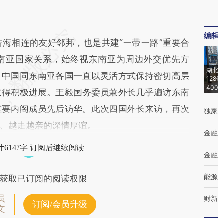
编
海相连的友好邻邦，也是共建“一带一路”重要合
南亚国家关系，始终视东南亚为周边外交优先方
湖北
，中国同东南亚各国一直以灵活方式保持密切高层
12
40
取得积极进展。王毅国务委员兼外长几乎遍访东南
重要内阁成员先后访华。此次四国外长来访，再次
独家
、越走越亲的深情厚谊。
金融
6147字 订阅后继续阅读
金融
能源
获取已订阅的阅读权限
员
财新
订阅/会员升级
文