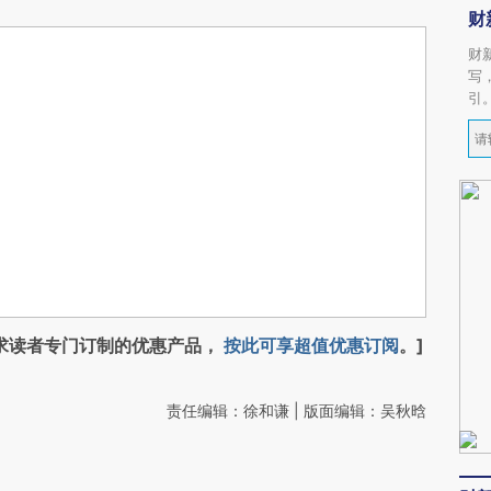
财
财
写
引
求读者专门订制的优惠产品，
按此可享超值优惠订阅
。]
责任编辑：徐和谦 | 版面编辑：吴秋晗