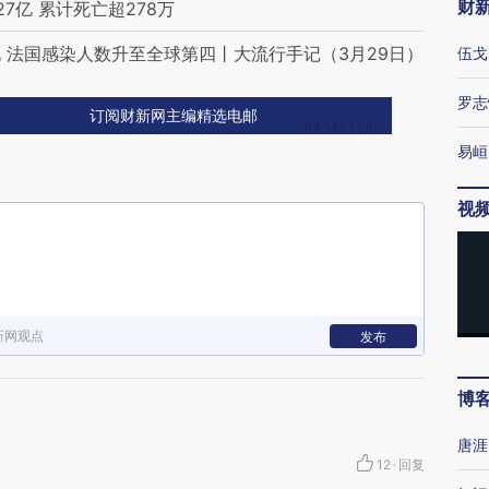
财
7亿 累计死亡超278万
 法国感染人数升至全球第四丨大流行手记（3月29日）
伍戈
罗志
订阅财新网主编精选电邮
易峘
视
新网观点
发布
博
唐涯
12
·
回复