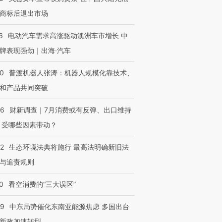
商标后退出市场
6
电动汽车需求高涨驱动澳洲车市增长 中
牌表现强劲｜出海·汽车
00
普渡机器人张涛：机器人规模化靠技术、
和产品共同突破
56
财新调查｜7月消费或有反弹、出口维持
 受哪些因素带动？
42
生态环境法典将施行 最高法明确新旧法
与追责规则
0
看空消费的“三大误区”
59
中东局势催化东南亚能源焦虑 多国出台
新政加速转型