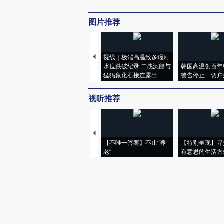
图片推荐
视线｜极端高温致多瑙河
水位跌破纪录 二战沉船与
韩国高温创百年
猛犸象化石接连露出
警告停止一切户
视听推荐
【不唯一答案】不止“养
【特别呈现】寻
老”
有意思的生活方