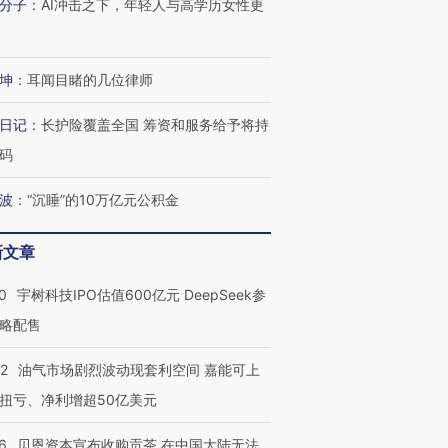
分子
：
AI冲击之下，年轻人与高学历女性更
坤
：
耳闻目睹的几位律师
OX的吸金
马航飞行员跨国走私7万
视线｜被称为“蟑螂”的印
日记
：
长护险覆盖全国 筹资和服务给予将持
让中产们甘
粒摇头丸 尿检体内含3种
度Z世代 用街头抗争将教
秘鲁纳斯
”？
毒品
育部长拱下台
13人遇难
码
波
：
“沉睡”的10万亿元公积金
新文章
进第四届链博
【商旅对话】华住集团
技“链”接产
【特别呈现】寻找100种
CFO：不靠规模取胜，华
【特别呈
0
宇树科技IPO估值600亿元 DeepSeek参
有意思的生活方式·第三对
住三大增长引擎是什么？
有意思的
略配售
22
油气市场剧烈波动现套利空间 嘉能可上
扭亏、净利增超50亿美元
6
贝恩资本宣布收购贡茶 在中国大陆无法