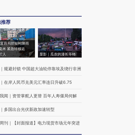
辑推荐
宜昌局部短时降雨
8毫米 紧急转移近
00人
显影｜瓜农的漫长等待
｜
规避封锁 中国超大油轮停靠埃及绕行非洲
｜
在岸人民币兑美元汇率连日升破6.75
我闻
｜
资管掌舵人更替 百年人寿僵局何解
｜
多国出台光伏新政加速转型
周刊
｜
【封面报道】电力现货市场元年突进