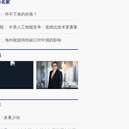
新名家
：
停不下来的价格？
恒
：
中美人工智能竞争：道路比技术更重要
：
海外能源供给缺口对中国的影响
频
客
：
多看少动