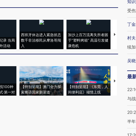
知识
受伤
丁金
西班牙休达进入紧急状态
加沙上百万流离失所者困
视线｜HYR
村夫
纪录 当局
数千非法移民从摩洛哥闯
于“塑料烤箱” 高温引发健
术：是什么
外活动
入
康危机
心“花钱找虐
续加
吴晓
最
【推广】走
找100种
【特别呈现】澳门全力探
【特别呈现】《东莞，人
会，让数智科
22:1
式·第一对
索葡语国家新渠道
间便利店》倾情上线
业
与战
20:
半年
17:2