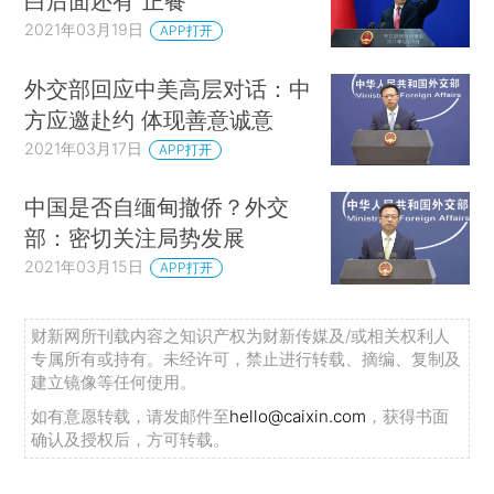
白后面还有“正餐”
2021年03月19日
APP打开
外交部回应中美高层对话：中
方应邀赴约 体现善意诚意
2021年03月17日
APP打开
中国是否自缅甸撤侨？外交
部：密切关注局势发展
2021年03月15日
APP打开
财新网所刊载内容之知识产权为财新传媒及/或相关权利人
专属所有或持有。未经许可，禁止进行转载、摘编、复制及
建立镜像等任何使用。
如有意愿转载，请发邮件至
hello@caixin.com
，获得书面
确认及授权后，方可转载。