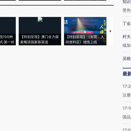
知识
受伤
丁金
【推广】走
村夫
找100种
【特别呈现】澳门全力探
【特别呈现】《东莞，人
会，让数智科
式·第一对
索葡语国家新渠道
间便利店》倾情上线
业
续加
吴晓
最
17:2
注册
17:1
国品
17: