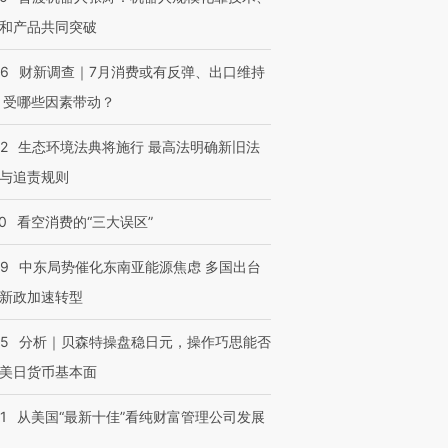
和产品共同突破
56
财新调查｜7月消费或有反弹、出口维持
 受哪些因素带动？
42
生态环境法典将施行 最高法明确新旧法
与追责规则
0
看空消费的“三大误区”
59
中东局势催化东南亚能源焦虑 多国出台
新政加速转型
05
分析｜贝森特操盘稳日元，操作巧思能否
美日货币基本面
1
从美国“最新十佳”看纯财富管理公司发展