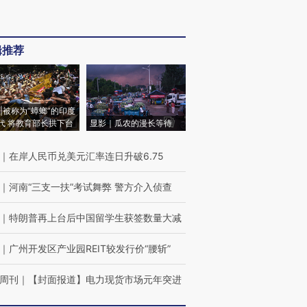
辑推荐
|被称为“蟑螂”的印度
代 将教育部长拱下台
显影｜瓜农的漫长等待
｜
在岸人民币兑美元汇率连日升破6.75
｜
河南“三支一扶”考试舞弊 警方介入侦查
｜
特朗普再上台后中国留学生获签数量大减
｜
广州开发区产业园REIT较发行价“腰斩”
周刊
｜
【封面报道】电力现货市场元年突进