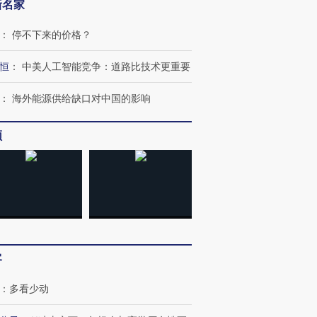
新名家
：
停不下来的价格？
恒
：
中美人工智能竞争：道路比技术更重要
：
海外能源供给缺口对中国的影响
频
客
OX的吸金
马航飞行员跨国走私7万
视线｜被称为“蟑螂”的印
：
多看少动
让中产们甘
粒摇头丸 尿检体内含3种
度Z世代 用街头抗争将教
秘鲁纳斯
”？
毒品
育部长拱下台
13人遇难