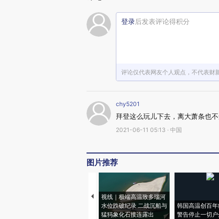
登录
后发表评论得积分
评论仅代表网友个人观点，不代表财
chy5201
拜登这么玩儿下去，离大萧条也不
2021-06-11 05:13 · 中国
图片推荐
视线｜极端高温致多瑙河
水位跌破纪录 二战沉船与
韩国高温创百年
猛犸象化石接连露出
警告停止一切户