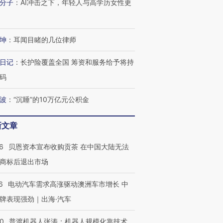
分子
：
AI冲击之下，年轻人与高学历女性更
坤
：
耳闻目睹的几位律师
进第四届链博
【商旅对话】华住集团
日记
：
长护险覆盖全国 筹资和服务给予将持
技“链”接产
【特别呈现】寻找100种
CFO：不靠规模取胜，华
【特别呈
有意思的生活方式·第三对
住三大增长引擎是什么？
有意思的
码
波
：
“沉睡”的10万亿元公积金
新文章
6
贝恩资本宣布收购贡茶 在中国大陆无法
商标后退出市场
6
电动汽车需求高涨驱动澳洲车市增长 中
牌表现强劲｜出海·汽车
00
普渡机器人张涛：机器人规模化靠技术、