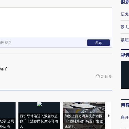
财
伍戈
罗志
易峘
新网观点
发布
视
远了
3
·
回复
博
西班牙休达进入紧急状态
加沙上百万流离失所者困
视线｜HYR
唐涯
纪录 当局
数千非法移民从摩洛哥闯
于“塑料烤箱” 高温引发健
术：是什么
外活动
入
康危机
心“花钱找虐