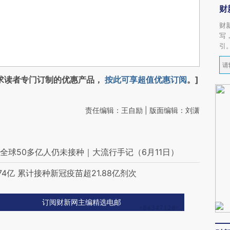
财
财
写
引
求读者专门订制的优惠产品，
按此可享超值优惠订阅
。]
责任编辑：王自励 | 版面编辑：刘潇
全球50多亿人仍未接种｜大流行手记（6月11日）
4亿 累计接种新冠疫苗超21.88亿剂次
订阅财新网主编精选电邮