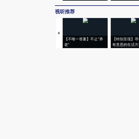
视听推荐
【不唯一答案】不止“养
【特别呈现】寻
老”
有意思的生活方