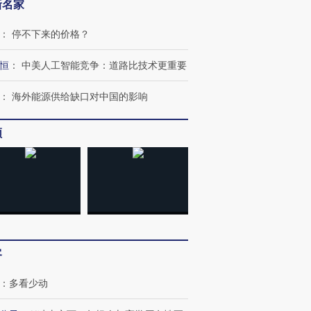
新名家
：
停不下来的价格？
恒
：
中美人工智能竞争：道路比技术更重要
：
海外能源供给缺口对中国的影响
频
客
OX的吸金
马航飞行员跨国走私7万
视线｜被称为“蟑螂”的印
让中产们甘
粒摇头丸 尿检体内含3种
度Z世代 用街头抗争将教
秘鲁纳斯
：
多看少动
”？
毒品
育部长拱下台
13人遇难