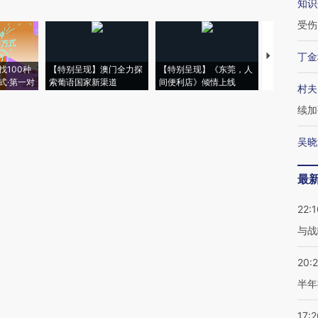
知识
受伤
丁金
【推广】走
找100种
【特别呈现】澳门全力探
【特别呈现】《东莞，人
会，让数智科
式·第一对
索葡语国家新渠道
间便利店》倾情上线
业
村夫
续加
吴晓
最
22:1
与战
20:
半年
17:2