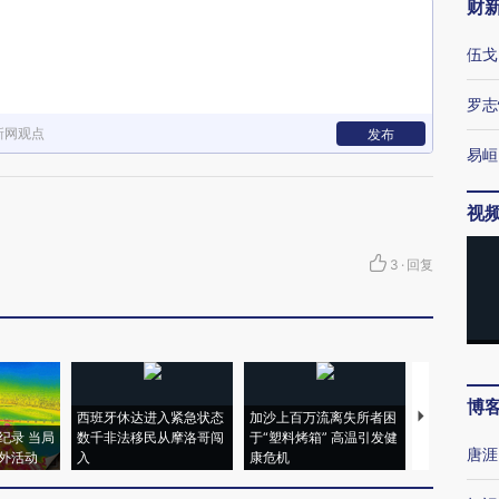
财
伍戈
罗志
新网观点
发布
易峘
视
3
·
回复
博
西班牙休达进入紧急状态
加沙上百万流离失所者困
视线｜HYR
纪录 当局
数千非法移民从摩洛哥闯
于“塑料烤箱” 高温引发健
术：是什么
唐涯
外活动
入
康危机
心“花钱找虐