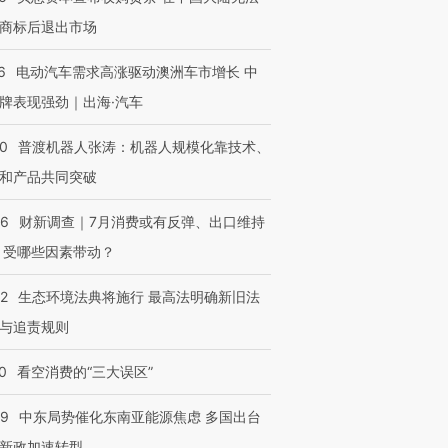
商标后退出市场
6
电动汽车需求高涨驱动澳洲车市增长 中
牌表现强劲｜出海·汽车
00
普渡机器人张涛：机器人规模化靠技术、
和产品共同突破
56
财新调查｜7月消费或有反弹、出口维持
 受哪些因素带动？
42
生态环境法典将施行 最高法明确新旧法
与追责规则
0
看空消费的“三大误区”
59
中东局势催化东南亚能源焦虑 多国出台
新政加速转型