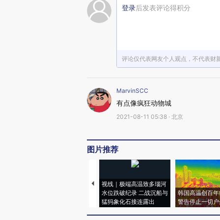
登录
后发表评论得积分
评论仅代表网友个人观点，不代表财
MarvinSCC
有点像疯狂动物城
2021-08-11 05:38 · 北京
图片推荐
视线｜极端高温致多瑙河
水位跌破纪录 二战沉船与
韩国高温创百年
猛犸象化石接连露出
警告停止一切户