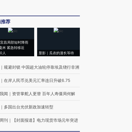
辑推荐
宜昌局部短时降雨
8毫米 紧急转移近
00人
显影｜瓜农的漫长等待
｜
规避封锁 中国超大油轮停靠埃及绕行非洲
｜
在岸人民币兑美元汇率连日升破6.75
我闻
｜
资管掌舵人更替 百年人寿僵局何解
｜
多国出台光伏新政加速转型
周刊
｜
【封面报道】电力现货市场元年突进