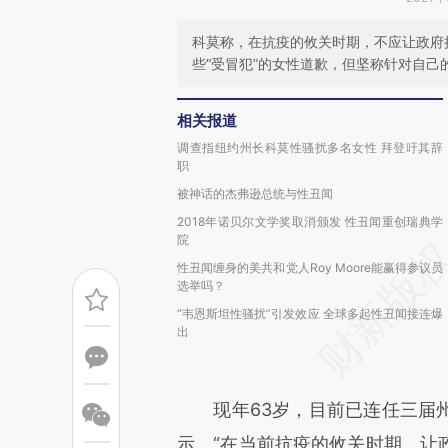
科莫称，在抗疫的攸关时期，不应让政府
些“受冒犯”的女性道歉，但坚称针对自己的
相关报道
调查指纽约州长科莫性骚扰多名女性 拜登吁其辞
职
被神话的杰弗逊总统与性丑闻
2018年诺贝尔文学奖取消颁发 性丑闻重创瑞典学
院
性丑闻缠身的美共和党人Roy Moore能赢得参议员
选举吗？
“韦恩斯坦性骚扰”引发效应 全球多起性丑闻接连爆
出
现年63岁，目前已连任三届州
示，“在当前抗疫的攸关时期，让