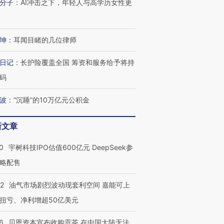
分子
：
AI冲击之下，年轻人与高学历女性更
坤
：
耳闻目睹的几位律师
进第四届链博
【商旅对话】华住集团
技“链”接产
【特别呈现】寻找100种
CFO：不靠规模取胜，华
【特别呈
有意思的生活方式·第三对
住三大增长引擎是什么？
有意思的
日记
：
长护险覆盖全国 筹资和服务给予将持
码
波
：
“沉睡”的10万亿元公积金
新文章
0
宇树科技IPO估值600亿元 DeepSeek参
略配售
22
油气市场剧烈波动现套利空间 嘉能可上
扭亏、净利增超50亿美元
6
贝恩资本宣布收购贡茶 在中国大陆无法