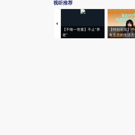
视听推荐
【不唯一答案】不止“养
【特别呈现】寻
老”
有意思的生活方