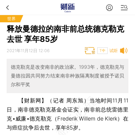
世界
释放曼德拉的南非前总统德克勒克
去世 享年85岁
2021年11月12日 12:06
试听
T中
德克勒克是改变南非的政治家。1993年，德克勒克与
曼德拉因共同努力结束南非种族隔离制度被授予诺贝
尔和平奖
【财新网】（记者 周东旭）
当地时间11月11
日，南非德克勒克基金会证实，南非前总统雷德里
克•威廉•德克勒克（Frederik Willem de Klerk）在
与癌症抗争后去世，享年85岁。