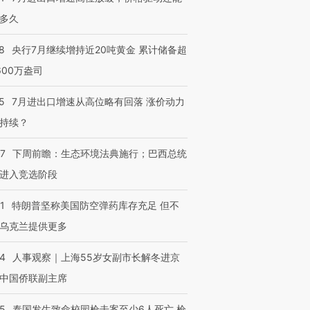
多久
进第四届链博
【商旅对话】华住集团
技“链”接产
【特别呈现】寻找100种
CFO：不靠规模取胜，华
【特别呈
8
央行7月继续增持近20吨黄金 累计储备超
有意思的生活方式·第三对
住三大增长引擎是什么？
有意思的
600万盎司
5
7月进出口增速从高位略有回落 涨价动力
持续？
07
下周前瞻：生态环境法典施行；巴西总统
进入竞选阶段
1
特朗普坚称美国防空弹药库存充足 但不
乌克兰提供更多
24
人事观察｜上海55岁女副市长解冬进京
中国侨联副主席
45
泰国发生致命校园枪击案至少6人死亡 枪