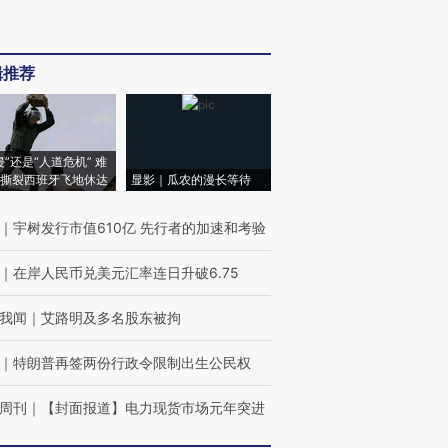
辑推荐
侵”还是“人道危机” 难
撕裂西班牙飞地休达
显影｜瓜农的漫长等待
｜
宇树发行市值610亿 先行者的加速和考验
｜
在岸人民币兑美元汇率连日升破6.75
我闻
｜
艾路明及多名股东被拘
｜
特朗普再签两份行政令限制出生公民权
周刊
｜
【封面报道】电力现货市场元年突进