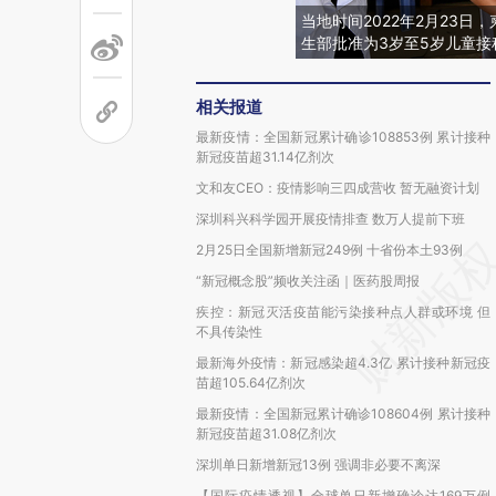
当地时间2022年2月23
生部批准为3岁至5岁儿童接
相关报道
最新疫情：全国新冠累计确诊108853例 累计接种
新冠疫苗超31.14亿剂次
文和友CEO：疫情影响三四成营收 暂无融资计划
深圳科兴科学园开展疫情排查 数万人提前下班
2月25日全国新增新冠249例 十省份本土93例
“新冠概念股”频收关注函｜医药股周报
疾控：新冠灭活疫苗能污染接种点人群或环境 但
不具传染性
最新海外疫情：新冠感染超4.3亿 累计接种新冠疫
苗超105.64亿剂次
最新疫情：全国新冠累计确诊108604例 累计接种
新冠疫苗超31.08亿剂次
深圳单日新增新冠13例 强调非必要不离深
【国际疫情透视】全球单日新增确诊达169万例