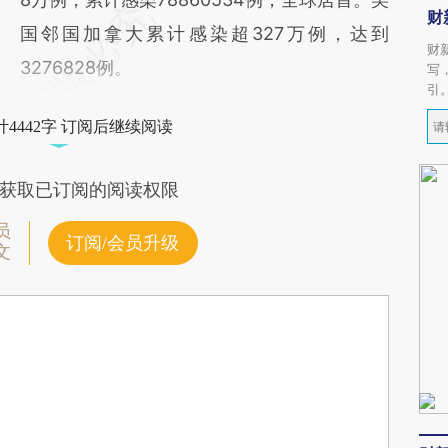
财
国邻国加拿大累计感染超327万例，达到
财
3276828例。
写
引
4442字 订阅后继续阅读
获取已订阅的阅读权限
员
订阅/会员升级
文