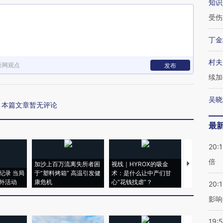
知识
受伤
丁金
村夫
新网观点
发布
续加
吴晓
本篇文章暂无评论
最
20:
倍
加沙上百万流离失所者困
视线｜HYROX的吸金
马航飞行员
纪录 当局
于“塑料烤箱” 高温引发健
术：是什么让中产们甘
粒摇头丸 尿
外活动
康危机
心“花钱找虐”？
毒品
20:1
影响
19:5