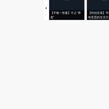
【不唯一答案】不止“养
【特别呈现】寻
老”
有意思的生活方