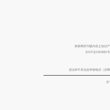
财新网所刊载内容之知识产
京ICP证090880号
违法和不良信息举报电话（涉网络暴力有
关