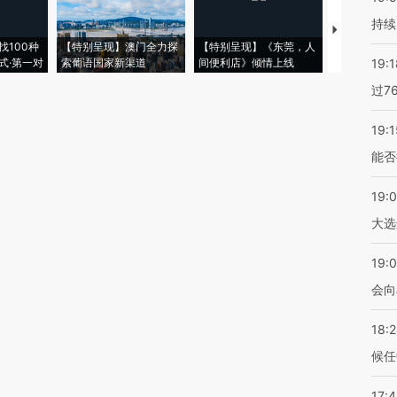
持续
【推广】走
找100种
【特别呈现】澳门全力探
【特别呈现】《东莞，人
会，让数智科
式·第一对
索葡语国家新渠道
间便利店》倾情上线
业
19:1
过7
19:1
能否
19:
大选
19:0
会向
18:
候任
17: