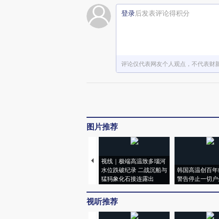
登录
后发表评论得积分
评论仅代表网友个人观点，不代表财
图片推荐
视线｜极端高温致多瑙河
水位跌破纪录 二战沉船与
韩国高温创百年
猛犸象化石接连露出
警告停止一切户
视听推荐