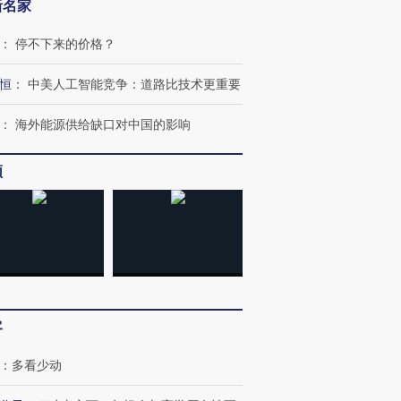
新名家
：
停不下来的价格？
恒
：
中美人工智能竞争：道路比技术更重要
：
海外能源供给缺口对中国的影响
频
客
：
多看少动