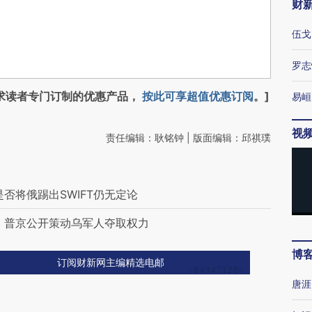
财
伍戈
罗志
求读者专门订制的优惠产品，
按此可享超值优惠订阅
。]
易峘
视
责任编辑：耿铭钟 | 版面编辑：邱祺璞
否将俄踢出SWIFT仍无定论
 普京公开策动乌军人夺取权力
博
订阅财新网主编精选电邮
唐涯