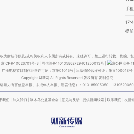
手祖
17:
提前
权为财新传媒及/或相关权利人专属所有或持有。未经许可，禁止进行转载、摘编、
京ICP备10026701号-8
|
网信算备110105862729401250013号
|
京公网安备 11
广播电视节目制作经营许可证：京第01015号
|
出版物经营许可证：第直100013号
Copyright 财新网 All Rights Reserved 版权所有 复制必究
害信息举报、未成年人举报、谣言信息）：010-85905050 13195200605 举报邮
于我们
|
加入我们
|
啄木鸟公益基金会
|
意见与反馈
|
提供新闻线索
|
联系我们
|
友情