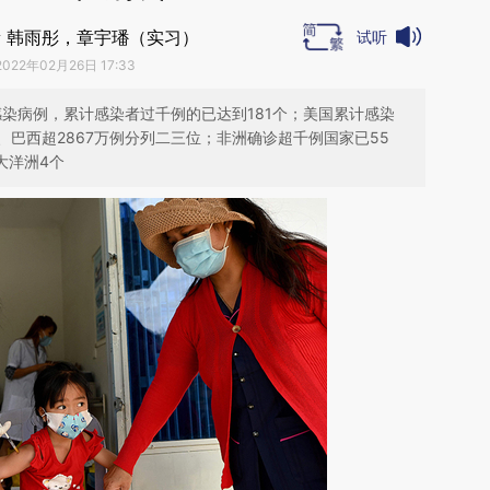
 韩雨彤，章宇璠（实习）
试听
2022年02月26日 17:33
有感染病例，累计感染者过千例的已达到181个；美国累计感染
例、巴西超2867万例分列二三位；非洲确诊超千例国家已55
大洋洲4个