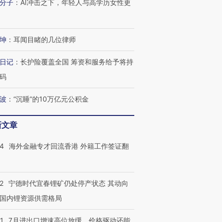
分子
：
AI冲击之下，年轻人与高学历女性更
坤
：
耳闻目睹的几位律师
日记
：
长护险覆盖全国 筹资和服务给予将持
码
波
：
“沉睡”的10万亿元公积金
新文章
14
海外金融专才回流香港 外籍工作签证翻
跨国走私7万
视线｜被称为“蟑螂”的印
视线｜“入侵”还是“人道危
检体内含3种
度Z世代 用街头抗争将教
机”？难民潮撕裂西班牙
秘鲁纳斯
育部长拱下台
飞地休达
13人遇难
2
宁德时代宜春锂矿仍处停产状态 其动向
国内锂资源供需格局
1
7月进出口增速高位放缓，价格驱动还能