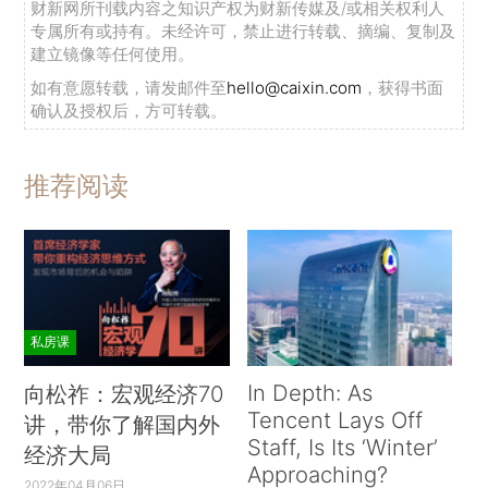
财新网所刊载内容之知识产权为财新传媒及/或相关权利人
专属所有或持有。未经许可，禁止进行转载、摘编、复制及
建立镜像等任何使用。
如有意愿转载，请发邮件至
hello@caixin.com
，获得书面
确认及授权后，方可转载。
推荐阅读
私房课
In Depth: As
向松祚：宏观经济70
Tencent Lays Off
讲，带你了解国内外
Staff, Is Its ‘Winter’
经济大局
Approaching?
2022年04月06日