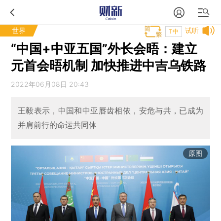
世界
试听
T中
“中国+中亚五国”外长会晤：建立
元首会晤机制 加快推进中吉乌铁路
2022年06月08日 20:43
王毅表示，中国和中亚唇齿相依，安危与共，已成为
并肩前行的命运共同体
原图