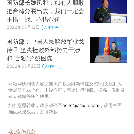
国防部长魏凤和：如有人胆敢
把台湾分裂出去，我们一定会
不惜一战、不惜代价
2022年06月12日
APP打开
国防部：中国人民解放军枕戈
待旦 坚决挫败外部势力干涉
和“台独”分裂图谋
2022年05月25日
APP打开
财新网所刊载内容之知识产权为财新传媒及/或相关权利人
专属所有或持有。未经许可，禁止进行转载、摘编、复制及
建立镜像等任何使用。
如有意愿转载，请发邮件至
hello@caixin.com
，获得书面
确认及授权后，方可转载。
推荐阅读