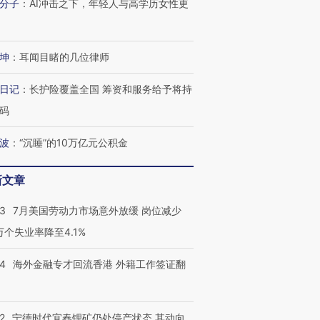
分子
：
AI冲击之下，年轻人与高学历女性更
坤
：
耳闻目睹的几位律师
进第四届链博
【商旅对话】华住集团
日记
：
长护险覆盖全国 筹资和服务给予将持
技“链”接产
【特别呈现】寻找100种
CFO：不靠规模取胜，华
【特别呈
有意思的生活方式·第三对
住三大增长引擎是什么？
有意思的
码
波
：
“沉睡”的10万亿元公积金
新文章
43
7月美国劳动力市场意外放缓 岗位减少
3万个失业率降至4.1%
14
海外金融专才回流香港 外籍工作签证翻
2
宁德时代宜春锂矿仍处停产状态 其动向