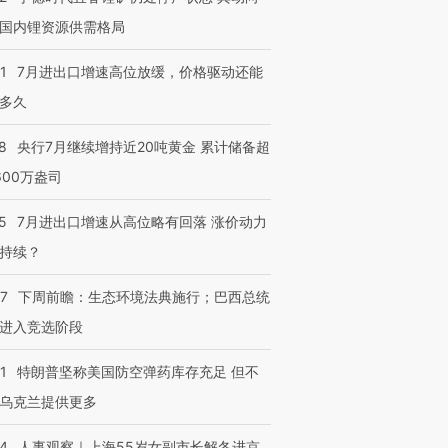
国内锂资源供需格局
1
7月进出口增速高位放缓，价格驱动还能
多久
8
央行7月继续增持近20吨黄金 累计储备超
600万盎司
5
7月进出口增速从高位略有回落 涨价动力
持续？
07
下周前瞻：生态环境法典施行；巴西总统
进入竞选阶段
1
特朗普坚称美国防空弹药库存充足 但不
乌克兰提供更多
24
人事观察｜上海55岁女副市长解冬进京