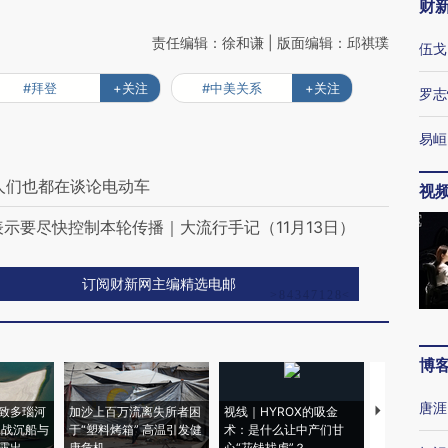
财
责任编辑：徐和谦 | 版面编辑：邱祺璞
伍戈
#拜登
+关注
#中美关系
+关注
罗志
易峘
人们也都在谈论电动车
视
表示要尽快控制本轮传播｜大流行手记（11月13日）
订阅财新网主编精选电邮
博
唐涯
致多瑙河
加沙上百万流离失所者困
视线｜HYROX的吸金
马航飞行员
二战沉船与
于“塑料烤箱” 高温引发健
术：是什么让中产们甘
粒摇头丸 尿
露出
康危机
心“花钱找虐”？
毒品