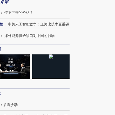
新名家
：
停不下来的价格？
恒
：
中美人工智能竞争：道路比技术更重要
：
海外能源供给缺口对中国的影响
频
客
：
多看少动
跨国走私7万
视线｜被称为“蟑螂”的印
视线｜“入侵”还是“人道危
检体内含3种
度Z世代 用街头抗争将教
机”？难民潮撕裂西班牙
秘鲁纳斯
育部长拱下台
飞地休达
13人遇难