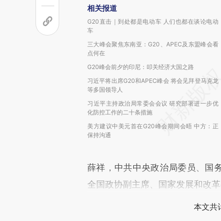
相关报道
G20直击｜到处都是电动车 人们也都在谈论电动
车
三大峰会聚焦东南亚：G20、APEC及东盟峰会看
点何在
G20峰会前夕的印尼：叩关经济大国之路
习近平将出席G20和APEC峰会 将会见拜登马克龙
等多国领导人
习近平主持政治局常委会会议 研究部署进一步优
化防控工作的二十条措施
美方建议中美元首在G20峰会期间会晤 中方：正
保持沟通
薛祥，中共中央政治局委员、国
全国政协副主席、国家发展和改革
本文共计