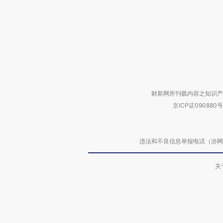
财新网所刊载内容之知识产
京ICP证090880号
违法和不良信息举报电话（涉网络暴力有
关