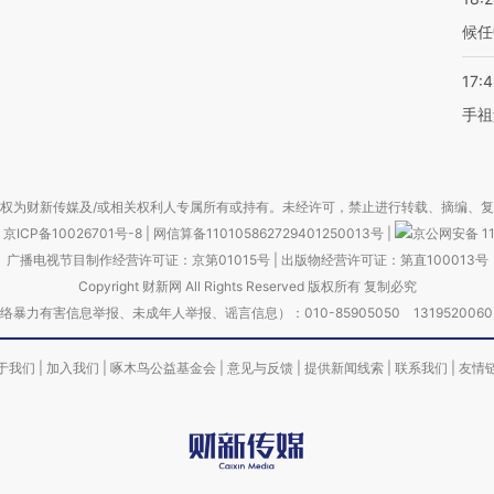
候任
17:
手祖
权为财新传媒及/或相关权利人专属所有或持有。未经许可，禁止进行转载、摘编、
京ICP备10026701号-8
|
网信算备110105862729401250013号
|
京公网安备 11
广播电视节目制作经营许可证：京第01015号
|
出版物经营许可证：第直100013号
Copyright 财新网 All Rights Reserved 版权所有 复制必究
害信息举报、未成年人举报、谣言信息）：010-85905050 13195200605 举报邮
于我们
|
加入我们
|
啄木鸟公益基金会
|
意见与反馈
|
提供新闻线索
|
联系我们
|
友情