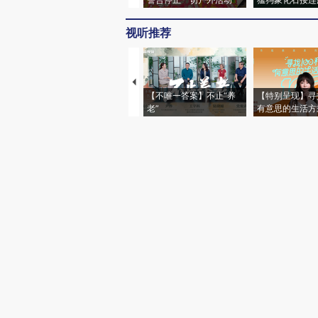
视听推荐
【不唯一答案】不止“养
【特别呈现】寻
老”
有意思的生活方