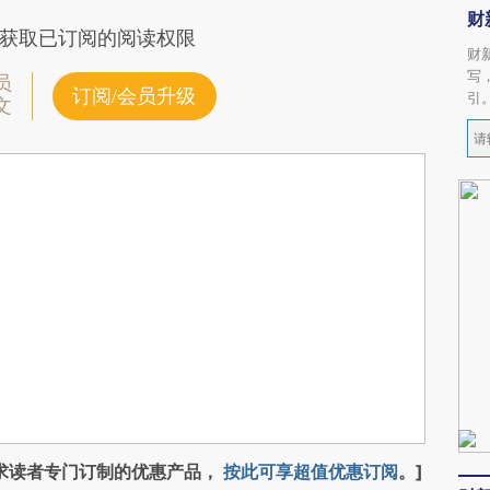
财
获取已订阅的阅读权限
财
写
员
订阅/会员升级
引
文
求读者专门订制的优惠产品，
按此可享超值优惠订阅
。]