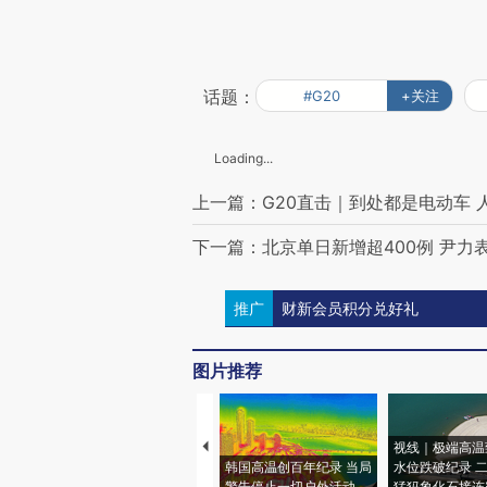
话题：
#G20
+关注
Loading...
上一篇：G20直击｜到处都是电动车 
下一篇：北京单日新增超400例 尹力
推广
财新会员积分兑好礼
图片推荐
视线｜极端高温
韩国高温创百年纪录 当局
水位跌破纪录 
警告停止一切户外活动
猛犸象化石接连