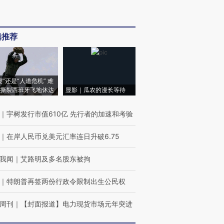
辑推荐
侵”还是“人道危机” 难
撕裂西班牙飞地休达
显影｜瓜农的漫长等待
｜
宇树发行市值610亿 先行者的加速和考验
｜
在岸人民币兑美元汇率连日升破6.75
我闻
｜
艾路明及多名股东被拘
｜
特朗普再签两份行政令限制出生公民权
周刊
｜
【封面报道】电力现货市场元年突进