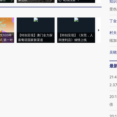
知识
受伤
丁金
【推广】走
村夫
找100种
【特别呈现】澳门全力探
【特别呈现】《东莞，人
会，让数智科
式·第一对
索葡语国家新渠道
间便利店》倾情上线
业
续加
吴晓
最
21:
2.
20:
倍
20:1