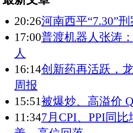
20:26
河南西平“7.30”
17:00
普渡机器人张涛
人
16:14
创新药再活跃，
周报
15:51
被爆炒、高溢价 Q
11:34
7月CPI、PPI同