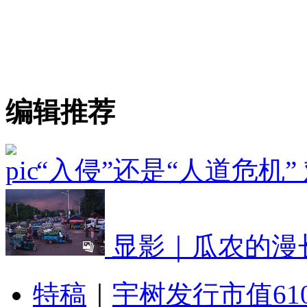
编辑推荐
“入侵”还是“人道危机
显影｜瓜农的漫
特稿
｜
宇树发行市值61