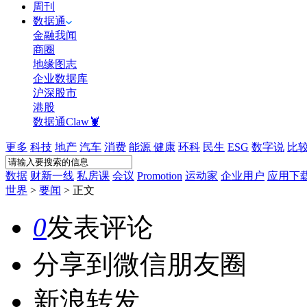
周刊
数据通
金融我闻
商圈
地缘图志
企业数据库
沪深股市
港股
数据通Claw🦞
更多
科技
地产
汽车
消费
能源
健康
环科
民生
ESG
数字说
比
数据
财新一线
私房课
会议
Promotion
运动家
企业用户
应用下
世界
>
要闻
>
正文
0
发表评论
分享到微信朋友圈
新浪转发