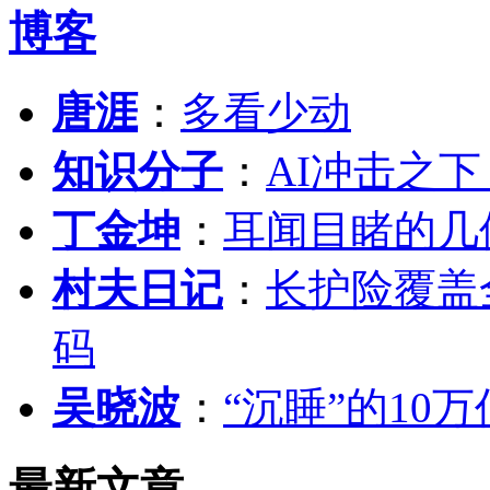
博客
唐涯
：
多看少动
知识分子
：
AI冲击之
丁金坤
：
耳闻目睹的几
村夫日记
：
长护险覆盖
码
吴晓波
：
“沉睡”的10
最新文章