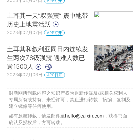
2023年02月07日
APP打开
土耳其一天“双强震” 震中地带
历史上地震活跃
2023年02月07日
APP打开
土耳其和叙利亚同日内连续发
生两次7.8级强震 遇难人数已
逾1500人
2023年02月06日
APP打开
财新网所刊载内容之知识产权为财新传媒及/或相关权利人
专属所有或持有。未经许可，禁止进行转载、摘编、复制及
建立镜像等任何使用。
如有意愿转载，请发邮件至
hello@caixin.com
，获得书面
确认及授权后，方可转载。