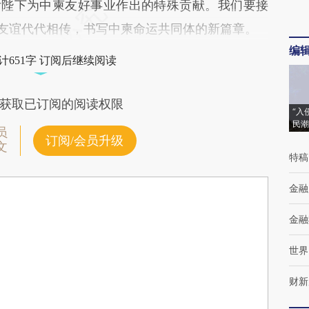
后陛下为中柬友好事业作出的特殊贡献。我们要接
”友谊代代相传，书写中柬命运共同体的新篇章。
编
计651字 订阅后继续阅读
获取已订阅的阅读权限
“入
民潮
员
订阅/会员升级
文
特稿
金融
金融
世界
财新