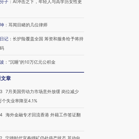
分子
：
AI冲击之下，年轻人与高学历女性更
坤
：
耳闻目睹的几位律师
日记
：
长护险覆盖全国 筹资和服务给予将持
码
波
：
“沉睡”的10万亿元公积金
新文章
43
7月美国劳动力市场意外放缓 岗位减少
3万个失业率降至4.1%
14
海外金融专才回流香港 外籍工作签证翻
2
宁德时代宜春锂矿仍处停产状态 其动向