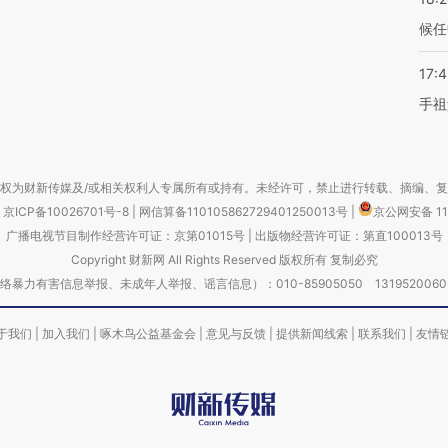
候任
17:
手祖
权为财新传媒及/或相关权利人专属所有或持有。未经许可，禁止进行转载、摘编、
京ICP备10026701号-8
|
网信算备110105862729401250013号
|
京公网安备 11
广播电视节目制作经营许可证：京第01015号
|
出版物经营许可证：第直100013号
Copyright 财新网 All Rights Reserved 版权所有 复制必究
害信息举报、未成年人举报、谣言信息）：010-85905050 13195200605 举报邮
于我们
|
加入我们
|
啄木鸟公益基金会
|
意见与反馈
|
提供新闻线索
|
联系我们
|
友情