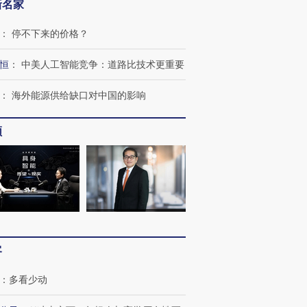
新名家
：
停不下来的价格？
跨国走私7万
视线｜被称为“蟑螂”的印
视线｜“入侵”还是“人道危
恒
：
中美人工智能竞争：道路比技术更重要
检体内含3种
度Z世代 用街头抗争将教
机”？难民潮撕裂西班牙
秘鲁纳斯
育部长拱下台
飞地休达
13人遇难
：
海外能源供给缺口对中国的影响
频
进第四届链博
【商旅对话】华住集团
技“链”接产
【特别呈现】寻找100种
CFO：不靠规模取胜，华
【特别呈
有意思的生活方式·第三对
住三大增长引擎是什么？
有意思的
客
：
多看少动