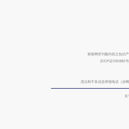
财新网所刊载内容之知识产
京ICP证090880号
违法和不良信息举报电话（涉网络暴力有
关