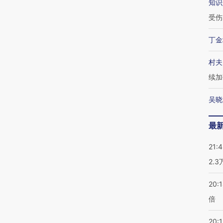
知识
受伤
丁金
村夫
续加
吴晓
最
21:
2.
20:
倍
20:1