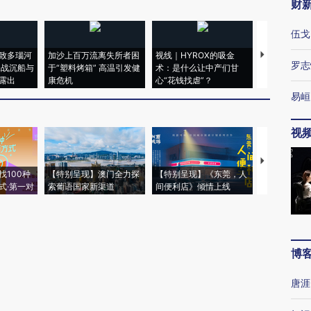
财
伍戈
致多瑙河
加沙上百万流离失所者困
视线｜HYROX的吸金
马航飞行员
罗志
二战沉船与
于“塑料烤箱” 高温引发健
术：是什么让中产们甘
粒摇头丸 尿
露出
康危机
心“花钱找虐”？
毒品
易峘
视
【推广】走
找100种
【特别呈现】澳门全力探
【特别呈现】《东莞，人
会，让数智科
式·第一对
索葡语国家新渠道
间便利店》倾情上线
业
博
唐涯