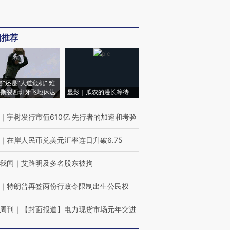
辑推荐
侵”还是“人道危机” 难
撕裂西班牙飞地休达
显影｜瓜农的漫长等待
｜
宇树发行市值610亿 先行者的加速和考验
｜
在岸人民币兑美元汇率连日升破6.75
我闻
｜
艾路明及多名股东被拘
｜
特朗普再签两份行政令限制出生公民权
周刊
｜
【封面报道】电力现货市场元年突进