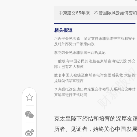
中柬建交65年来，不管国际风云如何变
相关报道
习近平会见洪森：坚定支持柬埔寨维护主权和安全
反对外部势力干涉柬内政
李克强会见柬埔寨国王西哈莫尼
一艘载有中国公民的渔船在柬埔寨海域沉没 外交
部：已有21人获救
数名中国人被骗至柬埔寨电诈集团后获救 大使馆
提醒勿信暴富谎言
李克强抵达金边出席东亚合作领导人系列会议并对
柬埔寨进行正式访问
克太皇陛下缔结和培育的深厚友
历者、见证者，始终关心中国发展