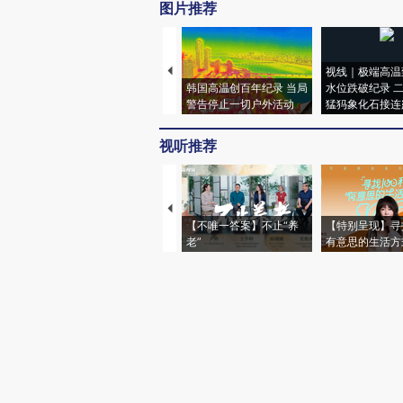
图片推荐
视线｜极端高温
韩国高温创百年纪录 当局
水位跌破纪录 
警告停止一切户外活动
猛犸象化石接连
视听推荐
【不唯一答案】不止“养
【特别呈现】寻
老”
有意思的生活方