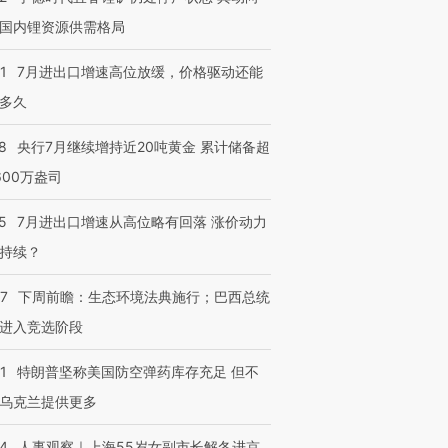
国内锂资源供需格局
1
7月进出口增速高位放缓，价格驱动还能
多久
8
央行7月继续增持近20吨黄金 累计储备超
600万盎司
5
7月进出口增速从高位略有回落 涨价动力
持续？
07
下周前瞻：生态环境法典施行；巴西总统
进入竞选阶段
1
特朗普坚称美国防空弹药库存充足 但不
乌克兰提供更多
24
人事观察｜上海55岁女副市长解冬进京