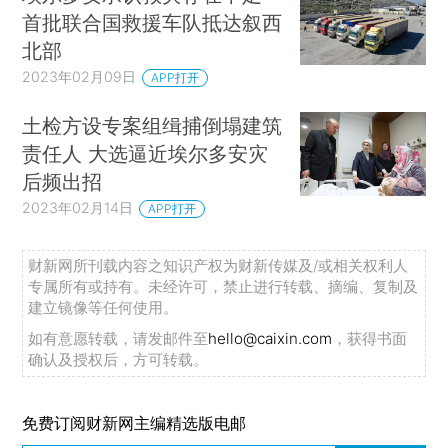
首批联合国救援车队抵达叙西
北部
2023年02月09日
APP打开
土检方设专案组缉捕倒塌建筑
责任人 大选逼近埃尔多安灾
后频出招
2023年02月14日
APP打开
财新网所刊载内容之知识产权为财新传媒及/或相关权利人
专属所有或持有。未经许可，禁止进行转载、摘编、复制及
建立镜像等任何使用。
如有意愿转载，请发邮件至
hello@caixin.com
，获得书面
确认及授权后，方可转载。
免费订阅财新网主编精选版电邮