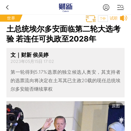
世界
试听
T中
土总统埃尔多安面临第二轮大选考
验 若连任可执政至2028年
文｜财新 侯吴婷
2023年05月15日 17:02
第一轮得到5.17%选票的独立候选人奥安，其支持者
的选票流向将决定在土耳其已主政20载的现任总统埃
尔多安能否继续掌权
原图