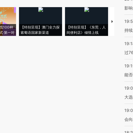
影响
19:5
【推广】走
找100种
【特别呈现】澳门全力探
【特别呈现】《东莞，人
会，让数智科
持续
式·第一对
索葡语国家新渠道
间便利店》倾情上线
业
19:1
过7
19:1
能否
19:
大选
19:0
会向
18: