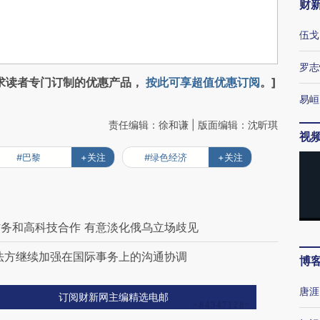
财
伍戈
罗志
求读者专门订制的优惠产品，
按此可享超值优惠订阅
。]
易峘
责任编辑：徐和谦 | 版面编辑：沈昕琪
视
#巴黎
+关注
#绿色经济
+关注
务和高科技合作 有意淡化俄乌立场歧见
法方继续加强在国际事务上的沟通协调
博
唐涯
订阅财新网主编精选电邮