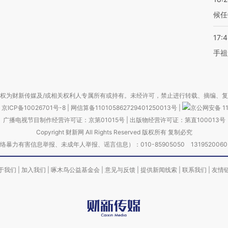
候任
17:
手祖
权为财新传媒及/或相关权利人专属所有或持有。未经许可，禁止进行转载、摘编、
京ICP备10026701号-8
|
网信算备110105862729401250013号
|
京公网安备 11
广播电视节目制作经营许可证：京第01015号
|
出版物经营许可证：第直100013号
Copyright 财新网 All Rights Reserved 版权所有 复制必究
害信息举报、未成年人举报、谣言信息）：010-85905050 13195200605 举报邮
于我们
|
加入我们
|
啄木鸟公益基金会
|
意见与反馈
|
提供新闻线索
|
联系我们
|
友情