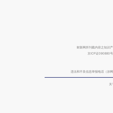
财新网所刊载内容之知识产
京ICP证090880号
违法和不良信息举报电话（涉网络暴力有
关