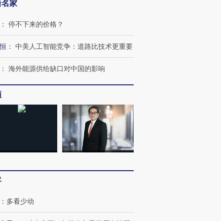
新名家
：
停不下来的价格？
恒
：
中美人工智能竞争：道路比技术更重要
：
海外能源供给缺口对中国的影响
频
客
：
多看少动