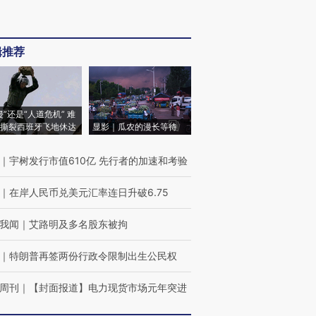
辑推荐
侵”还是“人道危机” 难
撕裂西班牙飞地休达
显影｜瓜农的漫长等待
｜
宇树发行市值610亿 先行者的加速和考验
｜
在岸人民币兑美元汇率连日升破6.75
我闻
｜
艾路明及多名股东被拘
｜
特朗普再签两份行政令限制出生公民权
周刊
｜
【封面报道】电力现货市场元年突进