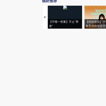
视听推荐
【不唯一答案】不止“养
【特别呈现】寻
老”
有意思的生活方