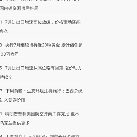
国内锂资源供需格局
1
7月进出口增速高位放缓，价格驱动还能
进第四届链博
【商旅对话】华住集团
技“链”接产
【特别呈现】寻找100种
CFO：不靠规模取胜，华
【特别呈
多久
有意思的生活方式·第三对
住三大增长引擎是什么？
有意思的
8
央行7月继续增持近20吨黄金 累计储备超
600万盎司
5
7月进出口增速从高位略有回落 涨价动力
持续？
07
下周前瞻：生态环境法典施行；巴西总统
进入竞选阶段
1
特朗普坚称美国防空弹药库存充足 但不
乌克兰提供更多
24
人事观察｜上海55岁女副市长解冬进京