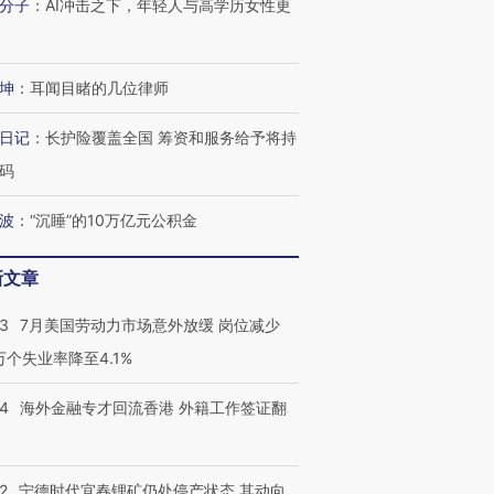
分子
：
AI冲击之下，年轻人与高学历女性更
坤
：
耳闻目睹的几位律师
日记
：
长护险覆盖全国 筹资和服务给予将持
码
波
：
“沉睡”的10万亿元公积金
新文章
43
7月美国劳动力市场意外放缓 岗位减少
3万个失业率降至4.1%
跨国走私7万
14
海外金融专才回流香港 外籍工作签证翻
视线｜被称为“蟑螂”的印
视线｜“入侵”还是“人道危
检体内含3种
度Z世代 用街头抗争将教
机”？难民潮撕裂西班牙
秘鲁纳斯
育部长拱下台
飞地休达
13人遇难
2
宁德时代宜春锂矿仍处停产状态 其动向