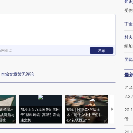
知识
受伤
丁金
村夫
续加
新网观点
发布
吴晓
本篇文章暂无评论
最
21:
2.
致多瑙河
加沙上百万流离失所者困
视线｜HYROX的吸金
马航飞行员
20:
二战沉船与
于“塑料烤箱” 高温引发健
术：是什么让中产们甘
粒摇头丸 尿
倍
露出
康危机
心“花钱找虐”？
毒品
20:1