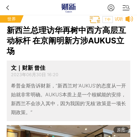
世界
试听
T中
新西兰总理访华再树中西方高层互
动标杆 在京阐明新方涉AUKUS立
场
文｜财新 曾佳
2023年06月30日 16:20
希普金斯告诉财新，“新西兰对‘AUKUS’的态度从一开
始就非常明确。AUKUS本质上是一个核赋能的安排，
新西兰不会涉入其中，因为我国的‘无核’政策是一项长
期政策。”
原图