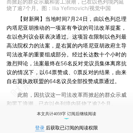
而掀起的群众示威和罢工浪潮，已在以色列境内延
烧了逾7个月。图：Ilia Yefimovich/视觉中国
【财新网】
当地时间7月24日，由以色列总理
内塔尼亚胡推动的一项富有争议的司法改革提案，
在以色列议会获表决通过。这项旨在限制以色列最
高法院权力的法案，是右翼的内塔尼亚胡政府主导
司法改革的重要组成部分。经过长达数十个小时的
激烈辩论，法案最终在56名反对党议员集体离席抗
议的情况下，以64票赞成、0票反对的结果，由来
自右翼执政联盟的64名议员全部投赞成票通过。
此前，因抗议这一司法改革而掀起的群众示威
和罢工浪潮，已在以色列境内延烧了逾7个月。
本文共计4059字 订阅后继续阅读
登录
后获取已订阅的阅读权限