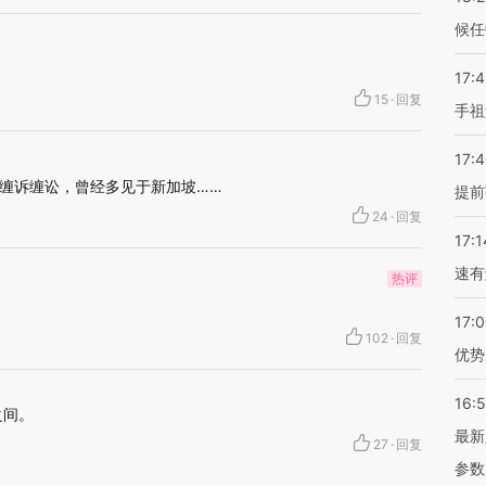
候任
17:
15
·
回复
手祖
17:
缠诉缠讼，曾经多见于新加坡……
提前
24
·
回复
17:1
速有
热评
17:
102
·
回复
优势
16:
之间。
最新
27
·
回复
参数