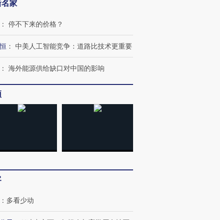
新名家
：
停不下来的价格？
恒
：
中美人工智能竞争：道路比技术更重要
：
海外能源供给缺口对中国的影响
频
客
：
多看少动