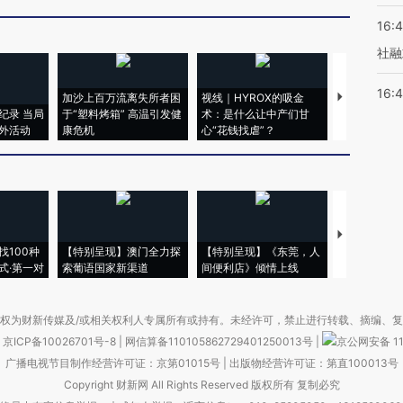
16:
社融
16:
加沙上百万流离失所者困
视线｜HYROX的吸金
马航飞行员
纪录 当局
于“塑料烤箱” 高温引发健
术：是什么让中产们甘
粒摇头丸 尿
外活动
康危机
心“花钱找虐”？
毒品
【推广】走
找100种
【特别呈现】澳门全力探
【特别呈现】《东莞，人
会，让数智科
式·第一对
索葡语国家新渠道
间便利店》倾情上线
业
权为财新传媒及/或相关权利人专属所有或持有。未经许可，禁止进行转载、摘编、
京ICP备10026701号-8
|
网信算备110105862729401250013号
|
京公网安备 11
广播电视节目制作经营许可证：京第01015号
|
出版物经营许可证：第直100013号
Copyright 财新网 All Rights Reserved 版权所有 复制必究