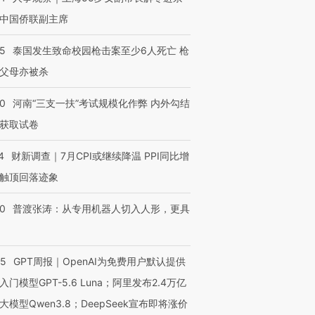
中国侨联副主席
45
泰国发生致命校园枪击案至少6人死亡 枪
父母亦被杀
40
河南“三支一扶”考试规模化作弊 内外勾结
获取试卷
4
财新调查｜7月CPI或继续降温 PPI同比增
触顶回落迹象
00
普渡张涛：从专用机器人切入人形，更具
55
GPT周报｜OpenAI为免费用户默认提供
入门模型GPT-5.6 Luna；阿里发布2.4万亿
大模型Qwen3.8；DeepSeek宣布即将涨价