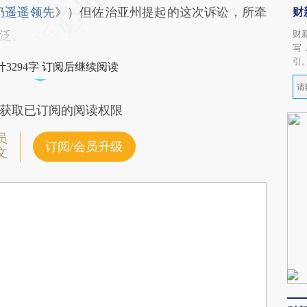
仍遥遥领先
》）但佐治亚州提起的这次诉讼，所牵
财
泛。
财
写
引
3294字 订阅后继续阅读
获取已订阅的阅读权限
员
订阅/会员升级
文