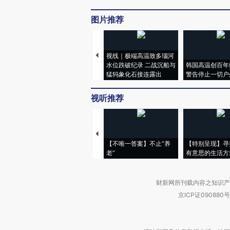
图片推荐
视线｜极端高温致多瑙河
水位跌破纪录 二战沉船与
韩国高温创百年
猛犸象化石接连露出
警告停止一切户
视听推荐
【不唯一答案】不止“养
【特别呈现】寻
老”
有意思的生活方
财新网所刊载内容之知识产
京ICP证090880号