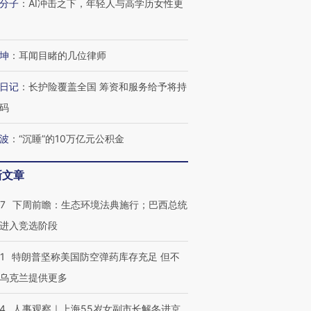
分子
：
AI冲击之下，年轻人与高学历女性更
坤
：
耳闻目睹的几位律师
日记
：
长护险覆盖全国 筹资和服务给予将持
码
波
：
“沉睡”的10万亿元公积金
新文章
07
下周前瞻：生态环境法典施行；巴西总统
进入竞选阶段
1
特朗普坚称美国防空弹药库存充足 但不
乌克兰提供更多
24
人事观察｜上海55岁女副市长解冬进京