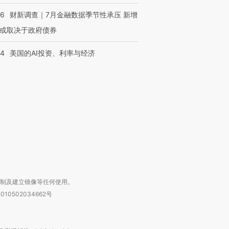
46
财新调查｜7月金融数据季节性承压 新增
或取决于政府债券
44
美国的AI投资、利率与经济
跨国走私7万
视线｜被称为“蟑螂”的印
视线｜“入侵”还是“人道危
检体内含3种
度Z世代 用街头抗争将教
机”？难民潮撕裂西班牙
秘鲁纳斯
育部长拱下台
飞地休达
13人遇难
进第四届链博
【商旅对话】华住集团
技“链”接产
【特别呈现】寻找100种
CFO：不靠规模取胜，华
【特别呈
有意思的生活方式·第三对
住三大增长引擎是什么？
有意思的
复制及建立镜像等任何使用。
010502034662号