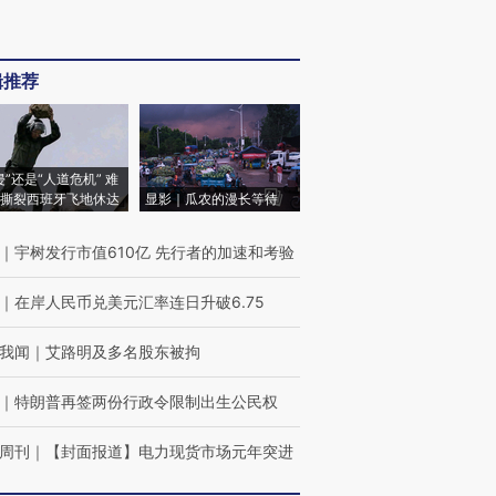
辑推荐
侵”还是“人道危机” 难
撕裂西班牙飞地休达
显影｜瓜农的漫长等待
｜
宇树发行市值610亿 先行者的加速和考验
｜
在岸人民币兑美元汇率连日升破6.75
我闻
｜
艾路明及多名股东被拘
｜
特朗普再签两份行政令限制出生公民权
周刊
｜
【封面报道】电力现货市场元年突进