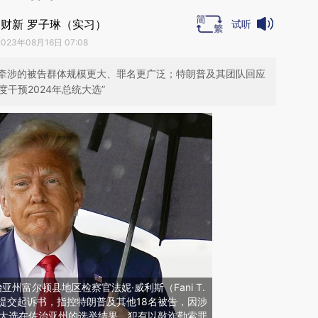
财新 罗子琳（实习）
试听
2023年08月16日 07:08
牵涉的被告群体规模更大、罪名更广泛；特朗普及其团队回应
度干预2024年总统大选”
亚州富尔顿县地区检察官法妮·威利斯（Fani T.
审团提交起诉书，指控特朗普及其他18名被告，因涉
统大选在佐治亚州的选举结果，犯有以敲诈勒索罪