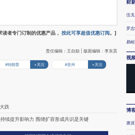
财
伍戈
罗志
求读者专门订制的优惠产品，
按此可享超值优惠订阅
。]
易峘
责任编辑：王自励 | 版面编辑：李东昊
视
#特朗普
+关注
#亚州
+关注
布大跌
博
持续提升影响力 围绕扩容形成共识是关键
唐涯