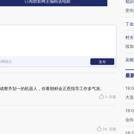
知识
订阅财新网主编精选电邮
受伤
丁金
村夫
续加
吴晓
新网观点
发布
最
19:
成整齐划一的机器人，你看朝鲜金正恩指导工作多气派。
3
·
回复
大选
19:0
会向
24
·
回复
18: