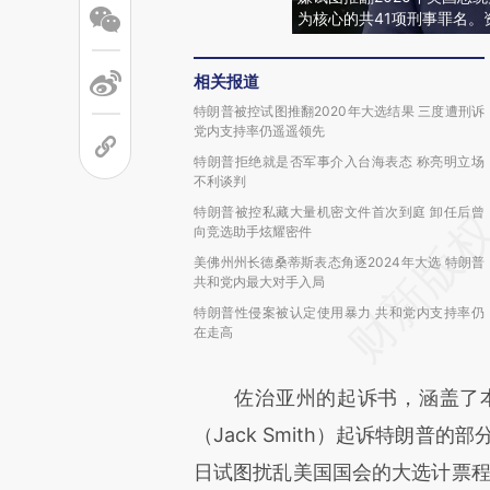
为核心的共41项刑事罪名
相关报道
特朗普被控试图推翻2020年大选结果 三度遭刑诉
党内支持率仍遥遥领先
特朗普拒绝就是否军事介入台海表态 称亮明立场
不利谈判
特朗普被控私藏大量机密文件首次到庭 卸任后曾
向竞选助手炫耀密件
美佛州州长德桑蒂斯表态角逐2024年大选 特朗普
共和党内最大对手入局
特朗普性侵案被认定使用暴力 共和党内支持率仍
在走高
佐治亚州的起诉书，涵盖了本
（Jack Smith）起诉特朗普的
日试图扰乱美国国会的大选计票