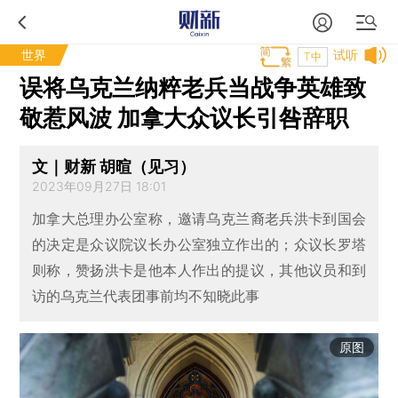
世界
试听
T中
误将乌克兰纳粹老兵当战争英雄致
敬惹风波 加拿大众议长引咎辞职
文｜财新 胡暄（见习）
2023年09月27日 18:01
加拿大总理办公室称，邀请乌克兰裔老兵洪卡到国会
的决定是众议院议长办公室独立作出的；众议长罗塔
则称，赞扬洪卡是他本人作出的提议，其他议员和到
访的乌克兰代表团事前均不知晓此事
原图