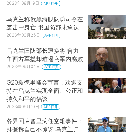
2023年08月19日
APP打开
乌克兰称俄黑海舰队总司令在
袭击中身亡 俄国防部未承认
2023年09月26日
APP打开
乌克兰国防部长遭换将 曾力
争西方军援却难遏乌军内腐败
2023年09月04日
APP打开
G20新德里峰会宣言：欢迎支
持在乌克兰实现全面、公正和
持久和平的倡议
2023年09月10日
APP打开
各界回应普里戈任空难事件：
拜登称自己不惊讶 乌克兰归