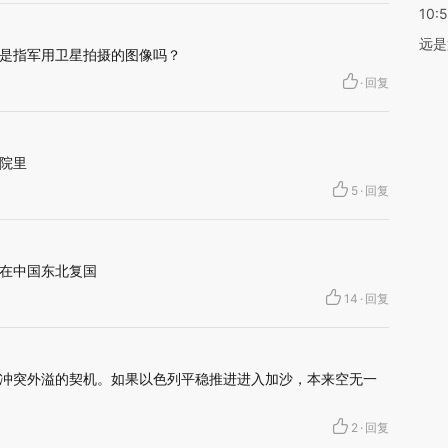
10:
远是
是指军用卫星拍摄的图像吗？
·
回复
院里
5
·
回复
在中国东北复国
14
·
回复
冲突外溢的契机。如果以色列平稳推进进入加沙，本来空无一
2
·
回复