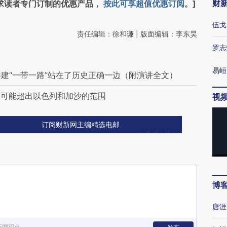
财
求读者专门订制的优惠产品，
按此可享超值优惠订阅
。]
伍戈
责任编辑：徐和谦 | 版面编辑：李东昊
罗志
易峘
共建“一带一路”站在了历史正确一边（附演讲全文）
响可能超出以色列和加沙的范围
视
订阅财新网主编精选电邮
博
唐涯
新网观点