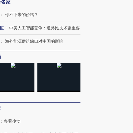
新名家
：
停不下来的价格？
恒
：
中美人工智能竞争：道路比技术更重要
：
海外能源供给缺口对中国的影响
频
客
：
多看少动