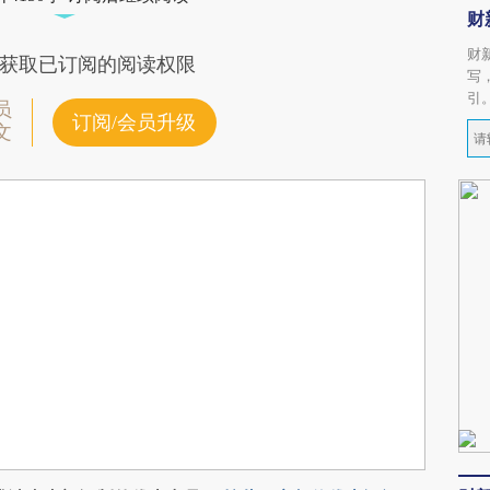
财
财
获取已订阅的阅读权限
写
引
员
订阅/会员升级
文