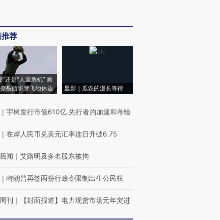
辑推荐
侵”还是“人道危机” 难
撕裂西班牙飞地休达
显影｜瓜农的漫长等待
｜
宇树发行市值610亿 先行者的加速和考验
｜
在岸人民币兑美元汇率连日升破6.75
我闻
｜
艾路明及多名股东被拘
｜
特朗普再签两份行政令限制出生公民权
周刊
｜
【封面报道】电力现货市场元年突进