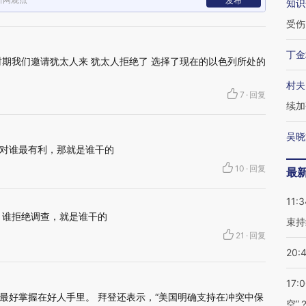
发布
知识
受伤
丁金
时期我们邀请犹太人来 犹太人拒绝了 选择了现在的以色列所处的
村夫
7
·
回复
续加
吴晓
对谁最有利，那就是谁干的
10
·
回复
最
11:3
，谁拒绝调查，就是谁干的
束持
21
·
回复
20:
17:
最好掌握在好人手里。 拜登还表示，“美国明确支持在冲突中保
空”