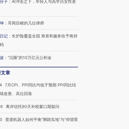
分子
：
AI冲击之下，年轻人与高学历女性更
坤
：
耳闻目睹的几位律师
日记
：
长护险覆盖全国 筹资和服务给予将持
码
波
：
“沉睡”的10万亿元公积金
新文章
4
7月CPI、PPI同比均低于预期 PPI同比结
续改善、高位回落
46
离岸信托90天补税窗口期疑问
00
普渡机器人如何平衡“脚踏实地”与“仰望星
？