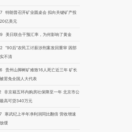
57
特朗普召开矿业圆桌会 拟向关键矿产投
20亿美元
09
美日联合干预汇率，为何影响了黄金
32
“90后”农民工讨薪涉刑案发回重审 因部
实不清
36
贵州山脚树矿难致16人死亡近三年 矿长
被罢免全国人大代表
2
非京籍五环内购房社保降至一年 北京市公
最高可贷340万元
7
寒武纪上半年净利润同比翻倍 营收增速
放缓