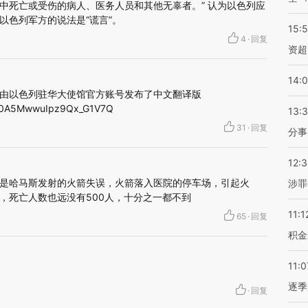
中死亡或受伤的病人、医务人员和其他无辜者。” 认为以色列应
 以色列军方的说法是“谎言”。
15:
4
·
回复
资超
14:
由以色列驻华大使馆官方账号发布了中文翻译版
pt50A5MwwuIpz9Qx_G1V7Q
13:
31
·
回复
分事
12:
是哈马斯发射的火箭失误，火箭落入医院的停车场，引起火
涉罪
，死亡人数也远没有500人，十分之一都不到
11:1
65
·
回复
积金
11:0
逐季
·
回复