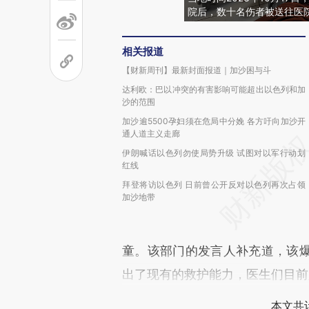
院后，数十名伤者被送往医
相关报道
【财新周刊】最新封面报道｜加沙困与斗
达利欧：巴以冲突的有害影响可能超出以色列和加
沙的范围
加沙逾5500孕妇须在危局中分娩 各方吁向加沙开
通人道主义走廊
伊朗喊话以色列勿使局势升级 试图对以军行动划
红线
拜登将访以色列 日前曾公开反对以色列再次占领
加沙地带
童。该部门的发言人补充道，该
出了现有的救护能力，医生们目前
本文共计