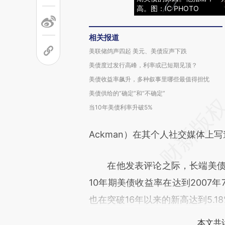
高。图：IC PHOTO
相关报道
美联储鸽声四起 美元、美债应声下跌
美债度过发行高峰，利率或已短期见顶？
美债收益率飙升，多种叙事里哪些最值得担忧
美债供给的“确定”和“不确定”
当10年美债利率升破5%
Ackman）在其个人社交媒体上
在他发表评论之际，长端美债收
10年期美债收益率在达到2007年
也在突破16年以来的新高达到5.1
本文共计