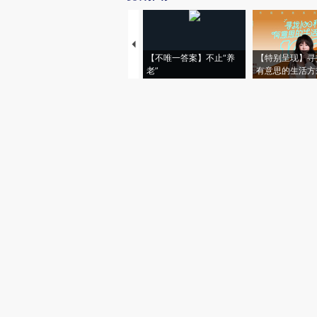
【不唯一答案】不止“养
【特别呈现】寻
老”
有意思的生活方