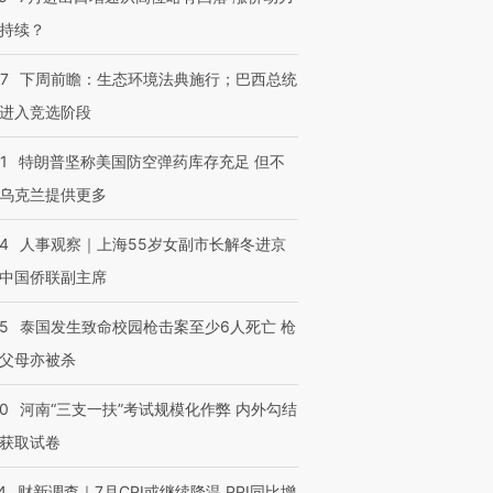
持续？
进第四届链博
【商旅对话】华住集团
07
下周前瞻：生态环境法典施行；巴西总统
技“链”接产
【特别呈现】寻找100种
CFO：不靠规模取胜，华
【特别呈
有意思的生活方式·第三对
住三大增长引擎是什么？
有意思的
进入竞选阶段
1
特朗普坚称美国防空弹药库存充足 但不
乌克兰提供更多
24
人事观察｜上海55岁女副市长解冬进京
中国侨联副主席
45
泰国发生致命校园枪击案至少6人死亡 枪
父母亦被杀
40
河南“三支一扶”考试规模化作弊 内外勾结
获取试卷
4
财新调查｜7月CPI或继续降温 PPI同比增