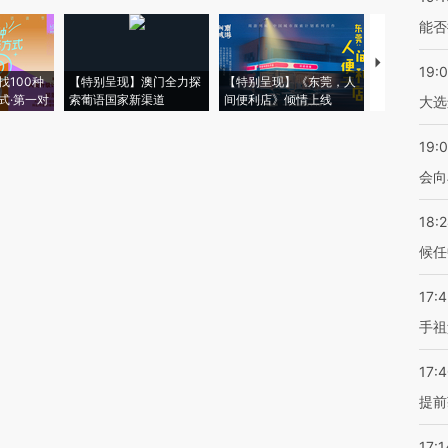
能否
【推广】走
19:
找100种
【特别呈现】澳门全力探
【特别呈现】《东莞，人
会，让数智科
式·第一对
索葡语国家新渠道
间便利店》倾情上线
业
大选
19:0
会向
18:
候任
17:
手祖
17:
提前
17:1