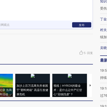
知识
受伤
丁金
新网观点
发布
村夫
续加
吴晓
5
·
回复
最
19:5
持续
加沙上百万流离失所者困
视线｜HYROX的吸金
马航飞行员
19:1
纪录 当局
于“塑料烤箱” 高温引发健
术：是什么让中产们甘
粒摇头丸 尿
外活动
康危机
心“花钱找虐”？
毒品
过7
19:1