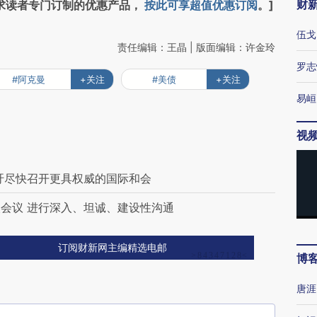
财
求读者专门订制的优惠产品，
按此可享超值优惠订阅
。]
伍戈
责任编辑：王晶 | 版面编辑：许金玲
罗志
#阿克曼
+关注
#美债
+关注
易峘
视
吁尽快召开更具权威的国际和会
会议 进行深入、坦诚、建设性沟通
订阅财新网主编精选电邮
博
唐涯