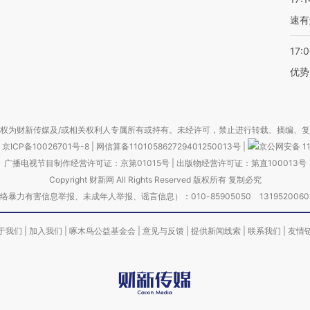
速有
17:
优势
权为财新传媒及/或相关权利人专属所有或持有。未经许可，禁止进行转载、摘编、
京ICP备10026701号-8
|
网信算备110105862729401250013号
|
京公网安备 11
广播电视节目制作经营许可证：京第01015号
|
出版物经营许可证：第直100013号
Copyright 财新网 All Rights Reserved 版权所有 复制必究
害信息举报、未成年人举报、谣言信息）：010-85905050 13195200605 举报邮
于我们
|
加入我们
|
啄木鸟公益基金会
|
意见与反馈
|
提供新闻线索
|
联系我们
|
友情