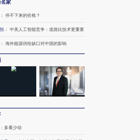
新名家
：
停不下来的价格？
恒
：
中美人工智能竞争：道路比技术更重要
：
海外能源供给缺口对中国的影响
频
客
：
多看少动