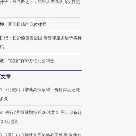
分子
：
AI冲击之下，年轻人与高学历女性更
坤
：
耳闻目睹的几位律师
日记
：
长护险覆盖全国 筹资和服务给予将持
码
波
：
“沉睡”的10万亿元公积金
新文章
1
7月进出口增速高位放缓，价格驱动还能
多久
跨国走私7万
视线｜被称为“蟑螂”的印
视线｜“入侵”还是“人道危
8
央行7月继续增持近20吨黄金 累计储备超
检体内含3种
度Z世代 用街头抗争将教
机”？难民潮撕裂西班牙
秘鲁纳斯
育部长拱下台
飞地休达
13人遇难
600万盎司
5
7月进出口增速从高位略有回落 涨价动力