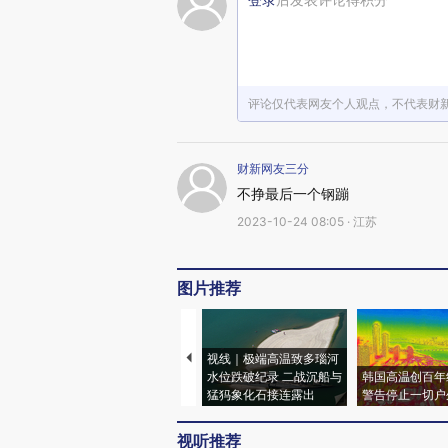
评论仅代表网友个人观点，不代表财
财新网友三分
不挣最后一个钢蹦
2023-10-24 08:05 · 江苏
图片推荐
视线｜极端高温致多瑙河
水位跌破纪录 二战沉船与
韩国高温创百年
猛犸象化石接连露出
警告停止一切户
视听推荐