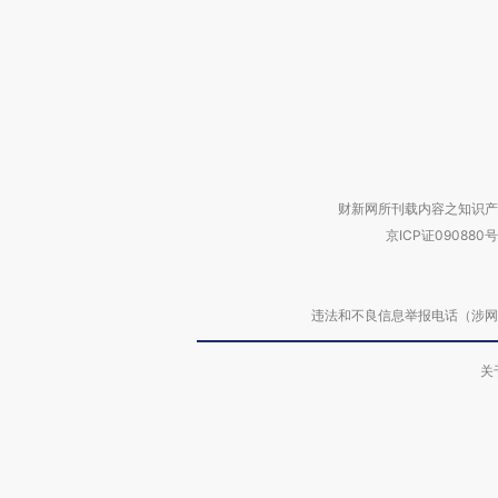
财新网所刊载内容之知识产
京ICP证090880号
违法和不良信息举报电话（涉网络暴力有
关