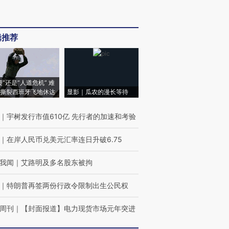
辑推荐
侵”还是“人道危机” 难
撕裂西班牙飞地休达
显影｜瓜农的漫长等待
｜
宇树发行市值610亿 先行者的加速和考验
｜
在岸人民币兑美元汇率连日升破6.75
我闻
｜
艾路明及多名股东被拘
｜
特朗普再签两份行政令限制出生公民权
周刊
｜
【封面报道】电力现货市场元年突进