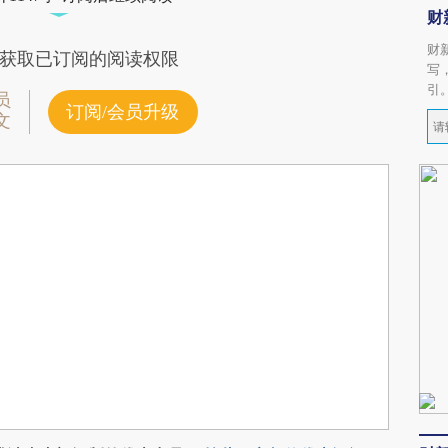
财
财
获取已订阅的阅读权限
写
引
员
订阅/会员升级
文