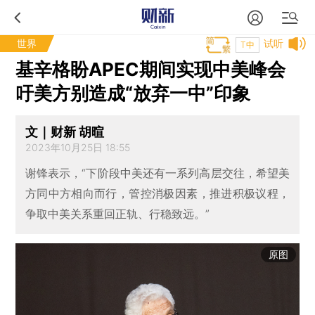
世界
试听
T中
基辛格盼APEC期间实现中美峰会
吁美方别造成“放弃一中”印象
文｜财新 胡暄
2023年10月25日 18:55
谢锋表示，“下阶段中美还有一系列高层交往，希望美
方同中方相向而行，管控消极因素，推进积极议程，
争取中美关系重回正轨、行稳致远。”
原图