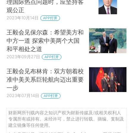
理国际热点问题时，应坚持客
观公正
2023年10月14日
APP打开
王毅会见保尔森：希望美方和
中方一道 探索中美两个大国
和平相处之道
2023年09月27日
APP打开
王毅会见布林肯：双方朝着校
准中美关系巨轮航向迈出重要
一步
2023年07月14日
APP打开
财新网所刊载内容之知识产权为财新传媒及/或相关权利人
专属所有或持有。未经许可，禁止进行转载、摘编、复制及
建立镜像等任何使用。