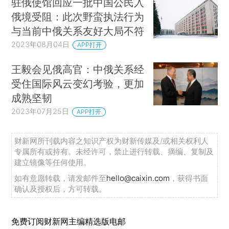
驻俄使馆回应一批中国公民入
俄境受阻：此次野蛮执法行为
与当前中俄关系友好大局不符
2023年08月04日
APP打开
王毅会见俄高官：中俄关系经
受住国际风云变幻考验，更加
成熟坚韧
2023年07月25日
APP打开
财新网所刊载内容之知识产权为财新传媒及/或相关权利人
专属所有或持有。未经许可，禁止进行转载、摘编、复制及
建立镜像等任何使用。
如有意愿转载，请发邮件至
hello@caixin.com
，获得书面
确认及授权后，方可转载。
免费订阅财新网主编精选版电邮