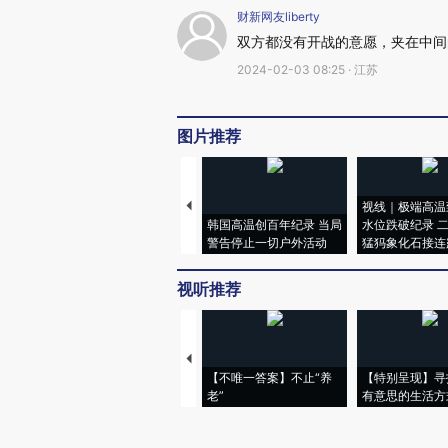
财新网友liberty
双方都没有开战的意愿，夹在中间
2024-02-03 08:25 · 江苏
图片推荐
视线｜极端高温
韩国高温创百年纪录 当局
水位跌破纪录 
警告停止一切户外活动
猛犸象化石接连
视听推荐
【不唯一答案】不止“养
【特别呈现】寻
老”
有意思的生活方