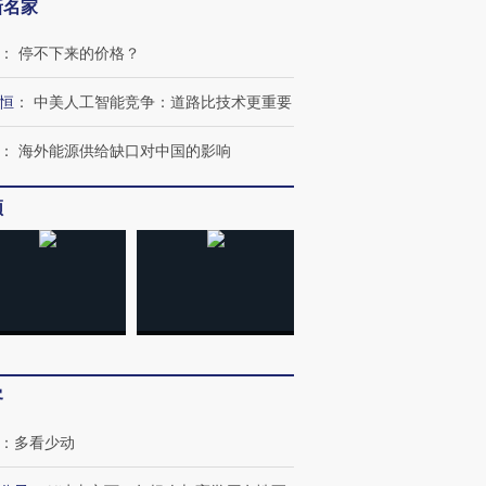
新名家
：
停不下来的价格？
恒
：
中美人工智能竞争：道路比技术更重要
：
海外能源供给缺口对中国的影响
频
客
：
多看少动