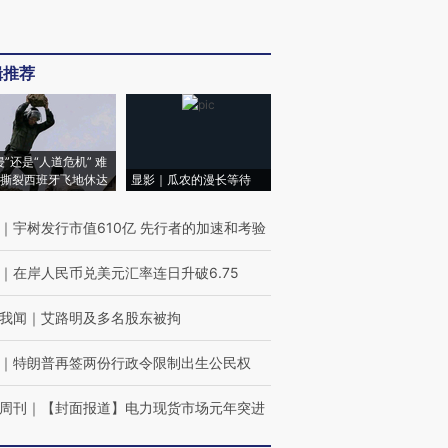
辑推荐
侵”还是“人道危机” 难
撕裂西班牙飞地休达
显影｜瓜农的漫长等待
｜
宇树发行市值610亿 先行者的加速和考验
｜
在岸人民币兑美元汇率连日升破6.75
我闻
｜
艾路明及多名股东被拘
｜
特朗普再签两份行政令限制出生公民权
周刊
｜
【封面报道】电力现货市场元年突进