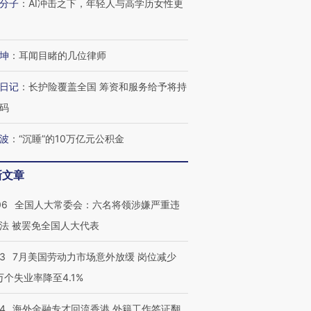
分子
：
AI冲击之下，年轻人与高学历女性更
坤
：
耳闻目睹的几位律师
日记
：
长护险覆盖全国 筹资和服务给予将持
码
波
：
“沉睡”的10万亿元公积金
新文章
06
全国人大常委会：六名将领涉嫌严重违
法 被罢免全国人大代表
43
7月美国劳动力市场意外放缓 岗位减少
3万个失业率降至4.1%
14
海外金融专才回流香港 外籍工作签证翻