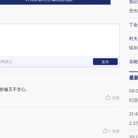
知识
受伤
丁金
村夫
续加
吴晓
新网观点
发布
最
舒服又不甘心。
08:
·
回复
纪违
21:
2.
1
·
回复
20: