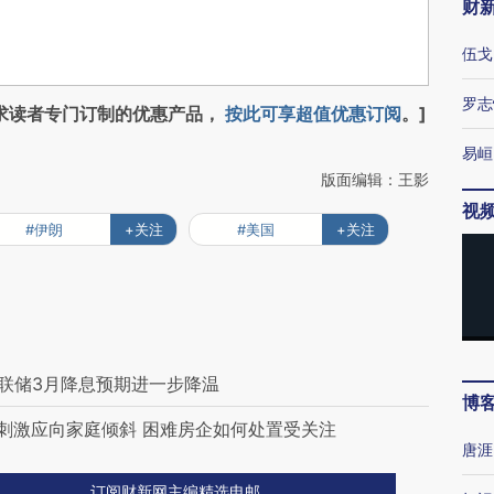
财
伍戈
罗志
求读者专门订制的优惠产品，
按此可享超值优惠订阅
。]
易峘
版面编辑：王影
视
#伊朗
+关注
#美国
+关注
美联储3月降息预期进一步降温
博
政刺激应向家庭倾斜 困难房企如何处置受关注
唐涯
订阅财新网主编精选电邮