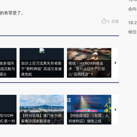
会向
的有罪受了。
2
·
回复
18:
候任
致多瑙河
加沙上百万流离失所者困
视线｜HYROX的吸金
马航飞行员
二战沉船与
于“塑料烤箱” 高温引发健
术：是什么让中产们甘
粒摇头丸 尿
露出
康危机
心“花钱找虐”？
毒品
【推广】走
找100种
【特别呈现】澳门全力探
【特别呈现】《东莞，人
会，让数智科
式·第一对
索葡语国家新渠道
间便利店》倾情上线
业