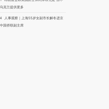
乌克兰提供更多
24
人事观察｜上海55岁女副市长解冬进京
中国侨联副主席
跨国走私7万
视线｜被称为“蟑螂”的印
视线｜“入侵”还是“人道危
检体内含3种
度Z世代 用街头抗争将教
机”？难民潮撕裂西班牙
秘鲁纳斯
育部长拱下台
飞地休达
13人遇难
进第四届链博
【商旅对话】华住集团
技“链”接产
【特别呈现】寻找100种
CFO：不靠规模取胜，华
【特别呈
有意思的生活方式·第三对
住三大增长引擎是什么？
有意思的