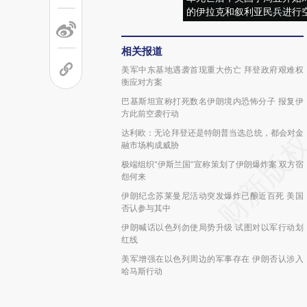
的伊拉克和叙利亚民兵进行
相关报道
美军中东基地遇袭首现重大伤亡 拜登政府艰难权
衡应对方案
巴基斯坦宣称打死数名伊朗境内恐怖分子 报复伊
方此前空袭行动
达利欧：无论拜登还是特朗普当选总统，都会对金
融市场构成威胁
极端组织“伊斯兰国”宣称策划了伊朗爆炸案 双方宿
怨何来
伊朗纪念苏莱曼尼活动突发爆炸已酿近百死 美国
否认参与其中
伊朗喊话以色列勿使局势升级 试图对以军行动划
红线
美军增强在以色列周边的军事存在 伊朗否认涉入
哈马斯行动