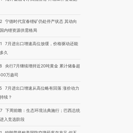
2
宁德时代宜春锂矿仍处停产状态 其动向
国内锂资源供需格局
1
7月进出口增速高位放缓，价格驱动还能
多久
8
央行7月继续增持近20吨黄金 累计储备超
600万盎司
5
7月进出口增速从高位略有回落 涨价动力
持续？
07
下周前瞻：生态环境法典施行；巴西总统
进入竞选阶段
1
特朗普坚称美国防空弹药库存充足 但不