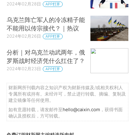
2024年02月28日
APP打开
乌克兰阵亡军人的冷冻精子能
不能用以传宗接代？｜热议
2024年02月26日
APP打开
分析｜对乌克兰动武两年，俄
罗斯战时经济凭什么扛住了？
2024年02月23日
APP打开
财新网所刊载内容之知识产权为财新传媒及/或相关权利人
专属所有或持有。未经许可，禁止进行转载、摘编、复制及
建立镜像等任何使用。
如有意愿转载，请发邮件至
hello@caixin.com
，获得书面
确认及授权后，方可转载。
免费订阅财新网主编精选版电邮