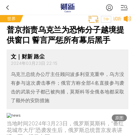
世界
试听
T中
普京指责乌克兰为恐怖分子越境提
供窗口 誓言严惩所有幕后黑手
文｜财新 路尘
2024年03月23日 22:15
乌克兰总统办公厅主任顾问波多利亚克重申，乌方没
有参与这次袭击事件；俄官方称全部4名直接参与袭
击的武装分子都已被拘捕，莫斯科等全俄各地都采取
了额外的安防措施
原图
当地时间2024年3月23日，俄罗斯莫斯科，“番红
花城市大厅”恐袭发生后，俄罗斯总统普京发表讲