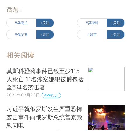
话题：
#乌克兰
+关注
#莫斯科
+关注
#俄罗斯
+关注
#普京
+关注
相关阅读
莫斯科恐袭事件已致至少115
人死亡 11名涉案嫌犯被捕包括
全部4名袭击者
2024年03月23日
APP打开
习近平就俄罗斯发生严重恐怖
袭击事件向俄罗斯总统普京致
慰问电