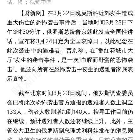
话。图：视觉中国
【财新网】
在3月22日晚莫斯科近郊发生造成
重大伤亡的恐怖袭击事件后，当地时间3月23日下
午3时30分许，俄罗斯总统普京就此发表全国性讲
话，宣布将3月24日定为全国哀悼日，以此纪念在
此次袭击中的遇难者。普京称，在“番红花城市大
厅”发生的袭击事件，是一次“血腥而野蛮的恐怖袭
击”。他还向所有在恐怖袭击中丧生的遇难者家属表
示哀悼。
截至北京时间3月23日晚间，俄罗斯调查委员
会已将此次恐怖袭击官方通报的遇难者人数上调至
133人，伤者人数则增加到140人。搜寻工作目前仍
在继续，预计遇难者人数还将继续上升。此外，主
管公共卫生的俄罗斯副总理戈利科娃发布的消息则
称，当前有16名伤者处于危重状态。目前公布的死