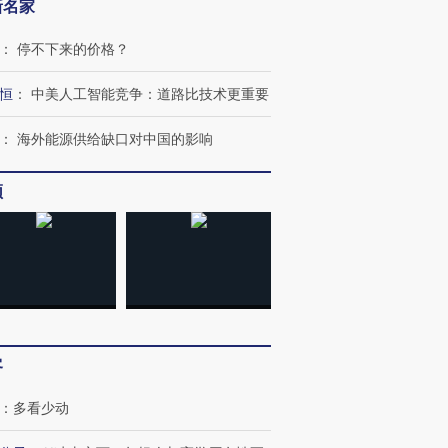
新名家
：
停不下来的价格？
恒
：
中美人工智能竞争：道路比技术更重要
：
海外能源供给缺口对中国的影响
频
客
：
多看少动