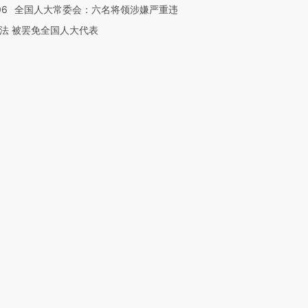
06
全国人大常委会：六名将领涉嫌严重违
法 被罢免全国人大代表
跨国走私7万
视线｜被称为“蟑螂”的印
视线｜“入侵”还是“人道危
检体内含3种
度Z世代 用街头抗争将教
机”？难民潮撕裂西班牙
秘鲁纳斯
育部长拱下台
飞地休达
13人遇难