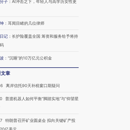
分子
：
AI冲击之下，年轻人与高学历女性更
坤
：
耳闻目睹的几位律师
日记
：
长护险覆盖全国 筹资和服务给予将持
码
波
：
“沉睡”的10万亿元公积金
新文章
46
离岸信托90天补税窗口期疑问
00
普渡机器人如何平衡“脚踏实地”与“仰望星
？
57
特朗普召开矿业圆桌会 拟向关键矿产投
20亿美元