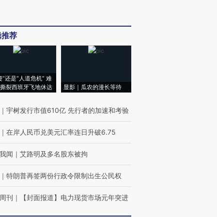
辑推荐
侵”还是“人道危机” 难
撕裂西班牙飞地休达
显影｜瓜农的漫长等待
｜
宇树发行市值610亿 先行者的加速和考验
｜
在岸人民币兑美元汇率连日升破6.75
我闻
｜
艾路明及多名股东被拘
｜
特朗普再签两份行政令限制出生公民权
周刊
｜
【封面报道】电力现货市场元年突进