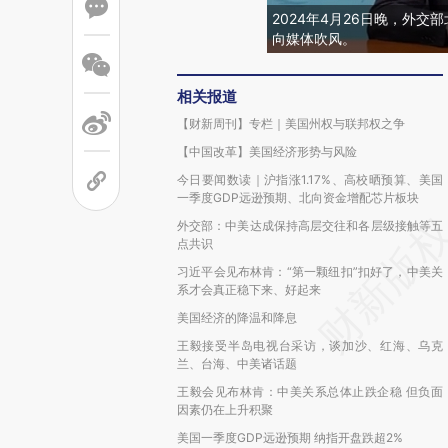
2024年4月26日晚，外
向媒体吹风。
相关报道
【财新周刊】专栏｜美国州权与联邦权之争
【中国改革】美国经济形势与风险
今日要闻数读｜沪指涨1.17%、高校晒预算、美国
一季度GDP远逊预期、北向资金增配芯片板块
外交部：中美达成保持高层交往和各层级接触等五
点共识
习近平会见布林肯：“第一颗纽扣”扣好了，中美关
系才会真正稳下来、好起来
美国经济的降温和降息
王毅接受半岛电视台采访，谈加沙、红海、乌克
兰、台海、中美诸话题
王毅会见布林肯：中美关系总体止跌企稳 但负面
因素仍在上升积聚
美国一季度GDP远逊预期 纳指开盘跌超2%