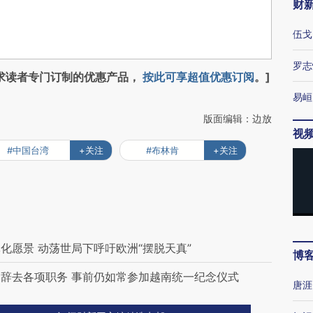
财
伍戈
罗志
求读者专门订制的优惠产品，
按此可享超值优惠订阅
。]
易峘
版面编辑：边放
视
#中国台湾
+关注
#布林肯
+关注
化愿景 动荡世局下呼吁欧洲“摆脱天真”
博
辞去各项职务 事前仍如常参加越南统一纪念仪式
唐涯