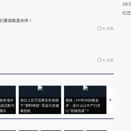
08:
纪违
们要假装是伙伴！
6
·
回复
8
·
回复
致多瑙河
加沙上百万流离失所者困
视线｜HYROX的吸金
马航飞行员
二战沉船与
于“塑料烤箱” 高温引发健
术：是什么让中产们甘
粒摇头丸 尿
露出
康危机
心“花钱找虐”？
毒品