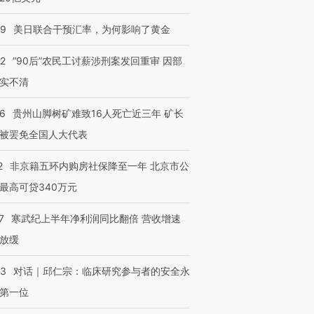
09
美日联合干预汇率，为何影响了黄金
32
“90后”农民工讨薪涉刑案发回重审 因部
实不清
36
贵州山脚树矿难致16人死亡近三年 矿长
被罢免全国人大代表
2
非京籍五环内购房社保降至一年 北京市公
最高可贷340万元
7
寒武纪上半年净利润同比翻倍 营收增速
放缓
53
对话｜邱仁宗：临床研究参与者的安全永
第一位