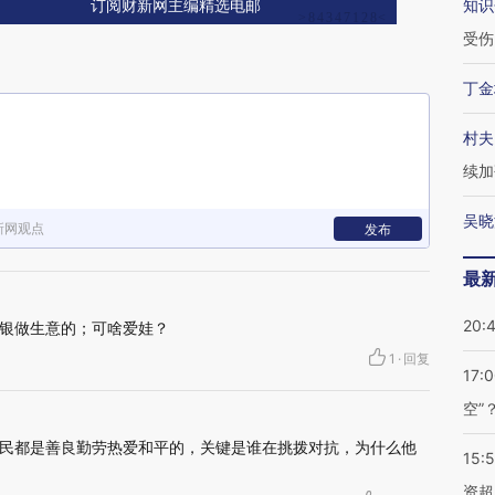
知识
订阅财新网主编精选电邮
受伤
丁金
村夫
续加
吴晓
新网观点
发布
最
20:
银做生意的；可啥爱娃？
1
·
回复
17:
空”
民都是善良勤劳热爱和平的，关键是谁在挑拨对抗，为什么他
15:
资超