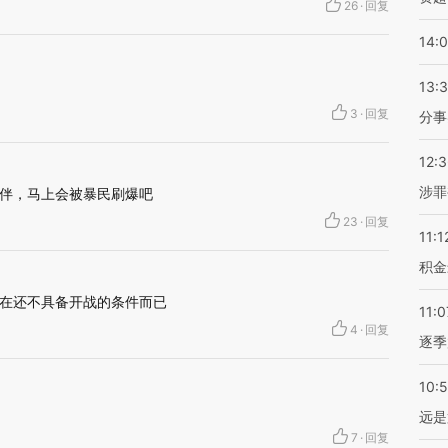
26
·
回复
14:
13:
3
·
回复
分事
12:
涉罪
伴，马上会被暴民刷爆吧
23
·
回复
11:1
积金
在还不具备开战的条件而已
11:0
4
·
回复
逐季
10:
远是
7
·
回复