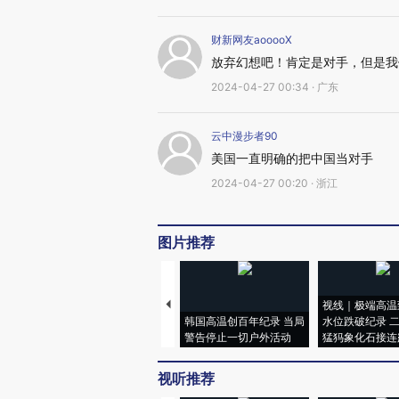
财新网友aooooX
放弃幻想吧！肯定是对手，但是我
2024-04-27 00:34 · 广东
云中漫步者90
美国一直明确的把中国当对手
2024-04-27 00:20 · 浙江
图片推荐
视线｜极端高温
韩国高温创百年纪录 当局
水位跌破纪录 
警告停止一切户外活动
猛犸象化石接连
视听推荐