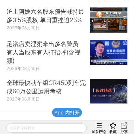
沪上阿姨六名股东预告减持最
多3.5%股权 单日重挫逾23%
2026年08月10日
足浴店卖淫案牵出多名警员
有人当股东有人打招呼(含视
频)
2026年08月10日
全球最快动车组CR450列车完
成60万公里运用考核
2026年08月10日
App 内打开
财新移动
发表评论得积分
10
条评论
收藏
分享