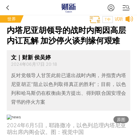
世界
试听
T中
内塔尼亚胡领导的战时内阁因高层
内讧瓦解 加沙停火谈判缘何艰难
文｜财新 侯吴婷
2024年06月17日 20:18
反对党领导人甘茨此前已退出战时内阁，并指责内塔
尼亚胡正“阻止以色列取得真正的胜利”；目前，以色
列和哈马斯仍在权衡由美方提出、得到联合国安理会
背书的停火方案
原图
2024年6月5日，耶路撒冷，以色列总理内塔尼亚
胡出席内阁会议。图：视觉中国