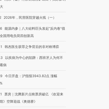
大
2
2026年，民营医院穿越火线（一）
06
能源内参｜八大硅料巨头发起“反内卷”倡
“蟑螂”的印
全国用电负荷四创新高
湖北宜昌局部短时降雨
视线｜火箭残骸撞月球的
一周天下
街头抗争将教
128毫米 紧急转移近
背后：太空垃圾与
枪杀8人
台
4000人
SpaceX的万亿帝国
民涌入西
51
韩杰医生获罪之争背后的非对称博弈
43
以疾病为中心的陷阱：西班牙人为何不
看病
进第四届链博
【商旅对话】华住集团
29
今日开盘：沪指报3943.82点 涨幅
技“链”接产
【特别呈现】寻找100种
CFO：不靠规模取胜，华
【特别呈
有意思的生活方式·第三对
住三大增长引擎是什么？
有意思的
0%
21
票房｜沈腾新片点映票房破亿 《欢迎来
馆》空降迎战《奥德赛》