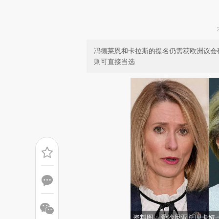
冯德莱恩和卡拉斯的提名仍需获欧洲议会
则可直接当选
资料图：爱沙尼亚总理卡娅·