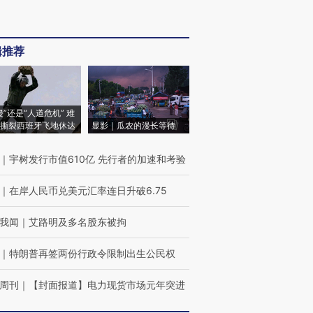
辑推荐
侵”还是“人道危机” 难
撕裂西班牙飞地休达
显影｜瓜农的漫长等待
｜
宇树发行市值610亿 先行者的加速和考验
｜
在岸人民币兑美元汇率连日升破6.75
我闻
｜
艾路明及多名股东被拘
｜
特朗普再签两份行政令限制出生公民权
周刊
｜
【封面报道】电力现货市场元年突进