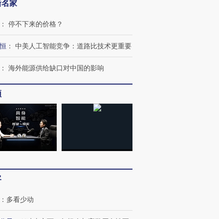
新名家
：
停不下来的价格？
恒
：
中美人工智能竞争：道路比技术更重要
：
海外能源供给缺口对中国的影响
频
客
：
多看少动