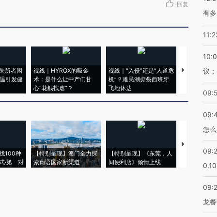
·
回复
有多
11:2
10:
失所者困
视线｜HYROX的吸金
视线｜“入侵”还是“人道危
视线｜被称为
议；
高温引发健
术：是什么让中产们甘
机”？难民潮撕裂西班牙
度Z世代 用
心“花钱找虐”？
飞地休达
育部长拱下
09:
09:
怎么
【推广】走
09:
找100种
【特别呈现】澳门全力探
【特别呈现】《东莞，人
会，让数智科
式·第一对
索葡语国家新渠道
间便利店》倾情上线
业
0.1
09:
龙餐