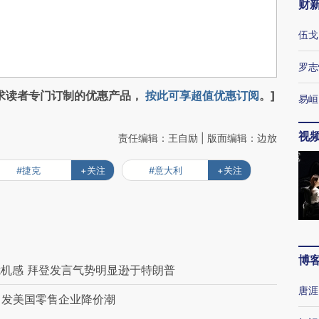
财
伍戈
罗志
求读者专门订制的优惠产品，
按此可享超值优惠订阅
。]
易峘
视
责任编辑：王自励 | 版面编辑：边放
#捷克
+关注
#意大利
+关注
博
机感 拜登发言气势明显逊于特朗普
唐涯
引发美国零售企业降价潮