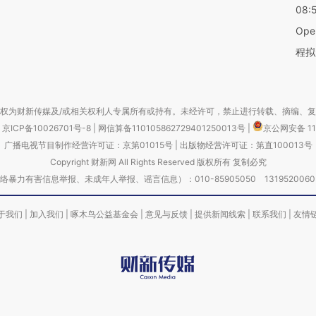
08:
Op
程拟
权为财新传媒及/或相关权利人专属所有或持有。未经许可，禁止进行转载、摘编、
京ICP备10026701号-8
|
网信算备110105862729401250013号
|
京公网安备 11
广播电视节目制作经营许可证：京第01015号
|
出版物经营许可证：第直100013号
Copyright 财新网 All Rights Reserved 版权所有 复制必究
害信息举报、未成年人举报、谣言信息）：010-85905050 13195200605 举报邮
于我们
|
加入我们
|
啄木鸟公益基金会
|
意见与反馈
|
提供新闻线索
|
联系我们
|
友情