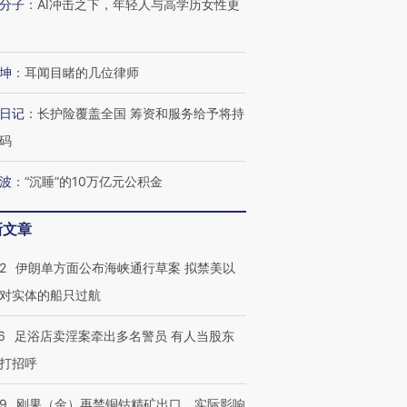
分子
：
AI冲击之下，年轻人与高学历女性更
坤
：
耳闻目睹的几位律师
日记
：
长护险覆盖全国 筹资和服务给予将持
码
波
：
“沉睡”的10万亿元公积金
新文章
2
伊朗单方面公布海峡通行草案 拟禁美以
对实体的船只过航
6
足浴店卖淫案牵出多名警员 有人当股东
打招呼
09
刚果（金）再禁铜钴精矿出口，实际影响