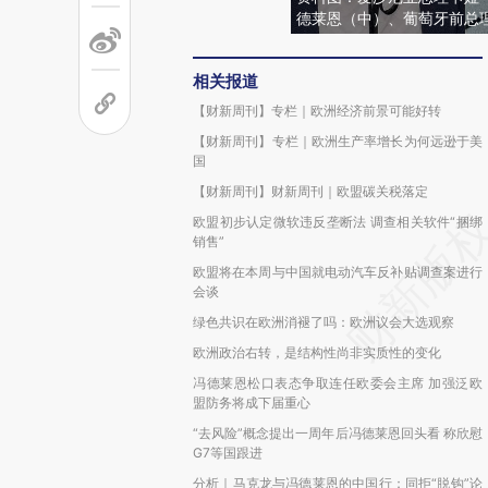
德莱恩（中）、葡萄牙前总
相关报道
【财新周刊】专栏｜欧洲经济前景可能好转
【财新周刊】专栏｜欧洲生产率增长为何远逊于美
国
【财新周刊】财新周刊｜欧盟碳关税落定
欧盟初步认定微软违反垄断法 调查相关软件“捆绑
销售”
欧盟将在本周与中国就电动汽车反补贴调查案进行
会谈
绿色共识在欧洲消褪了吗：欧洲议会大选观察
欧洲政治右转，是结构性尚非实质性的变化
冯德莱恩松口表态争取连任欧委会主席 加强泛欧
盟防务将成下届重心
“去风险”概念提出一周年后冯德莱恩回头看 称欣慰
G7等国跟进
分析｜马克龙与冯德莱恩的中国行：同拒“脱钩”论