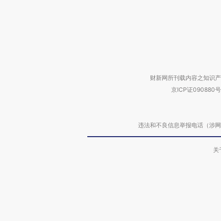
财新网所刊载内容之知识产
京ICP证090880号
违法和不良信息举报电话（涉网络暴力有
关