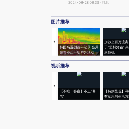
2024-06-28 06:38 · 河北
图片推荐
加沙上百万流离
韩国高温创百年纪录 当局
于“塑料烤箱” 
警告停止一切户外活动
康危机
视听推荐
【不唯一答案】不止“养
【特别呈现】寻
老”
有意思的生活方