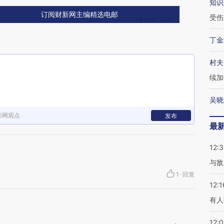
知识
订阅财新网主编精选电邮
受伤
丁金
村夫
续加
吴晓
新网观点
发布
最
12:3
与敌
1
·
回复
12:1
有人
12: