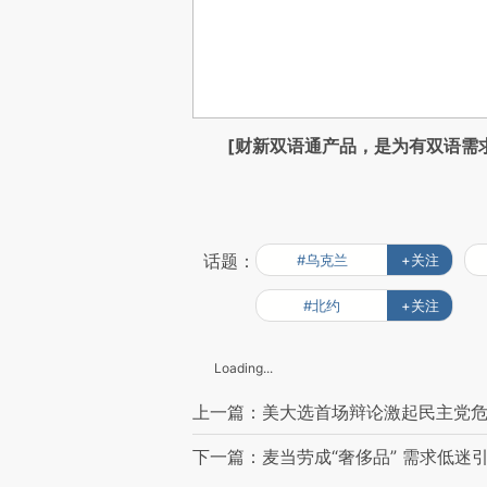
[财新双语通产品，是为有双语需
话题：
#乌克兰
+关注
#北约
+关注
Loading...
上一篇：美大选首场辩论激起民主党危
下一篇：麦当劳成“奢侈品” 需求低迷