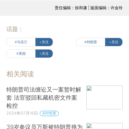
责任编辑：徐和谦 | 版面编辑：许金玲
话题：
#乌克兰
+关注
#特朗普
+关注
#美国
+关注
相关阅读
特朗普司法缠讼又一案暂时解
套 法官驳回私藏机密文件案
检控
2024年07月16日
APP打开
39岁参议员万斯被特朗普挑为