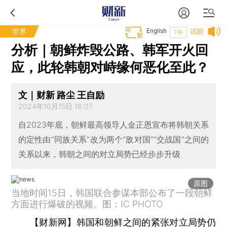
世界
English
试听
T中
分析｜朝鲜炸毁公路、韩军开火回
应，此轮韩朝对峙缘何恶化至此？
文｜财新 路尘 王自励
2024年10月15日 16:07
自2023年底，朝鲜最高领导人金正恩宣布将韩朝关系
的定性由“同族关系”改为两个“敌对国”“交战国”之间的
关系以来，韩朝之间的对立局势已经步步升级
原图
当地时间15日，韩国联合参谋本部公布了一段朝鲜
方面进行爆破的视频。图：IC PHOTO
【财新网】
韩国和朝鲜之间的紧张对立局势仍