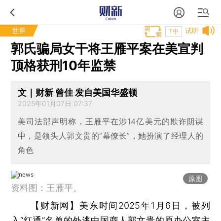
世界
试听
T中
郭氏骗局女干将王雁平案在美宣判
顶格获刑10年监禁
文｜财新 曾佳 发自美国华盛顿
2025年01月07日 07:37
美司法部声明称，王雁平在涉14亿美元的欺诈阴谋
中，是领头人郭文贵的“幕僚长”，她扮演了经理人的
角色
原图
资料图：王雁平。
【财新网】
美东时间2025年1月6日，被列
入“红通”名单的外逃中国商人
郭文贵
的原办公室主