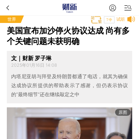
世界
试听
T中
美国宣布加沙停火协议达成 尚有多
个关键问题未获明确
文｜财新 罗子琳
2025年01月16日 14:08
内塔尼亚胡与拜登及特朗普都通了电话，就其为确保
达成协议所提供的帮助表示了感谢，但仍表示协议
的“最终细节”还在继续敲定之中
原图