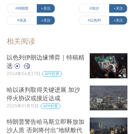
#特朗普
+关注
#加沙
+关注
#埃及
+关注
#以色列
+关注
相关阅读
以色列伊朗边缘博弈｜特稿精
选
2024年04月27日
APP打开
哈以谈判取得关键进展 加沙
停火协议或接近达成
2025年01月15日
APP打开
特朗普警告哈马斯立即释放加
沙人质 否则将付出“地狱般代