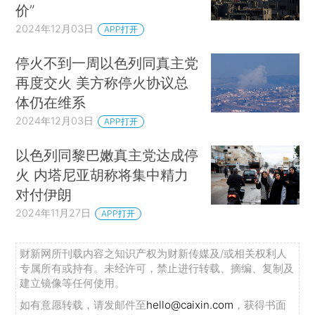
价”
2024年12月03日
APP打开
停火不到一周以色列同真主党
再度交火 美方称停火协议总
体仍在维系
2024年12月03日
APP打开
以色列同黎巴嫩真主党达成停
火 内塔尼亚胡称将集中精力
对付伊朗
2024年11月27日
APP打开
财新网所刊载内容之知识产权为财新传媒及/或相关权利人
专属所有或持有。未经许可，禁止进行转载、摘编、复制及
建立镜像等任何使用。
如有意愿转载，请发邮件至
hello@caixin.com
，获得书面