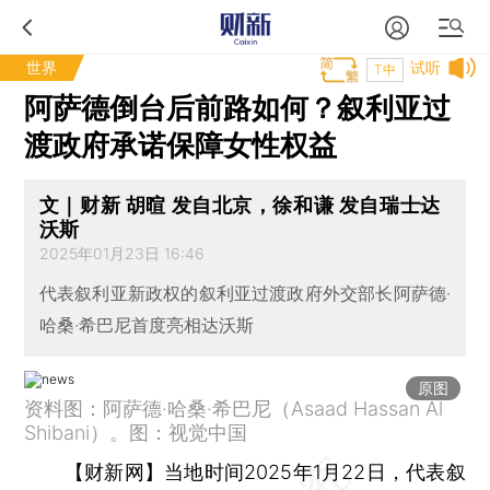
世界
试听
T中
阿萨德倒台后前路如何？叙利亚过
渡政府承诺保障女性权益
文｜财新 胡暄 发自北京，徐和谦 发自瑞士达
沃斯
2025年01月23日 16:46
代表叙利亚新政权的叙利亚过渡政府外交部长阿萨德·
哈桑·希巴尼首度亮相达沃斯
原图
资料图：阿萨德·哈桑·希巴尼（Asaad Hassan Al
Shibani）。图：视觉中国
【财新网】
当地时间2025年1月22日，代表叙