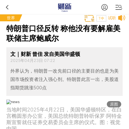
世界
试听
T中
特朗普口径反转 称他没有要解雇美
联储主席鲍威尔
文｜财新 曾佳 发自美国华盛顿
2025年04月23日 07:22
外界认为，特朗普一改先前口径的主要目的也是为美
国市场投资者注入强心剂。特朗普此言一出，美股道
指期货跳涨500点
原图
当地时间2025年4月22日，美国华盛顿特区，在白
宫椭圆形办公室，美国总统特朗普聆听保罗·阿特金
斯宣誓就任证券交易委员会主席的仪式。图：视觉
中国