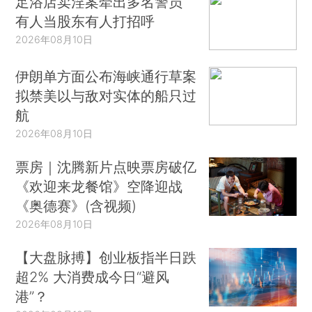
足浴店卖淫案牵出多名警员
有人当股东有人打招呼
2026年08月10日
伊朗单方面公布海峡通行草案
拟禁美以与敌对实体的船只过
航
2026年08月10日
票房｜沈腾新片点映票房破亿
《欢迎来龙餐馆》空降迎战
《奥德赛》(含视频)
2026年08月10日
【大盘脉搏】创业板指半日跌
超2% 大消费成今日“避风
港”？