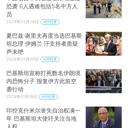
恐袭 6人遇难包括5名中方人
员
2024年03月26日
APP打开
夏巴兹·谢里夫再度当选巴基斯
坦总理 伊姆兰·汗支持者质疑
声未绝
2024年03月04日
APP打开
巴基斯坦宣称打死数名伊朗境
内恐怖分子 报复伊方此前空
袭行动
2024年01月18日
APP打开
印控克什米尔丧失自治权满一
年 巴基斯坦大使吁关注当地
人权