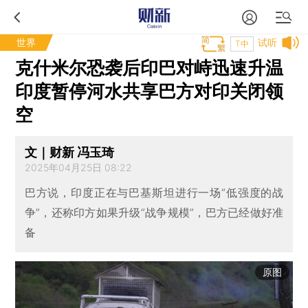
世界
试听
T中
克什米尔恐袭后印巴对峙迅速升温
印度暂停河水共享巴方对印关闭领
空
文｜财新 冯玉琦
2025年04月25日 08:22
巴方说，印度正在与巴基斯坦进行一场“低强度的战
争”，还称印方如果升级“战争规模”，巴方已经做好准
备
原图