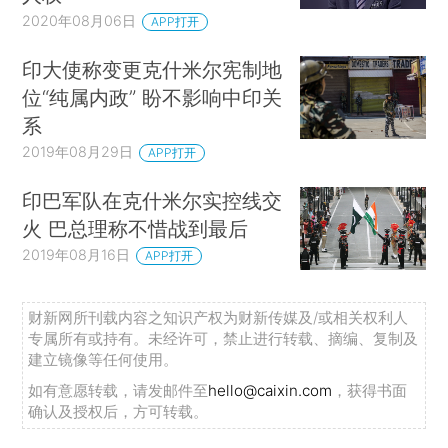
2020年08月06日
APP打开
印大使称变更克什米尔宪制地
位“纯属内政” 盼不影响中印关
系
2019年08月29日
APP打开
印巴军队在克什米尔实控线交
火 巴总理称不惜战到最后
2019年08月16日
APP打开
财新网所刊载内容之知识产权为财新传媒及/或相关权利人
专属所有或持有。未经许可，禁止进行转载、摘编、复制及
建立镜像等任何使用。
如有意愿转载，请发邮件至
hello@caixin.com
，获得书面
确认及授权后，方可转载。