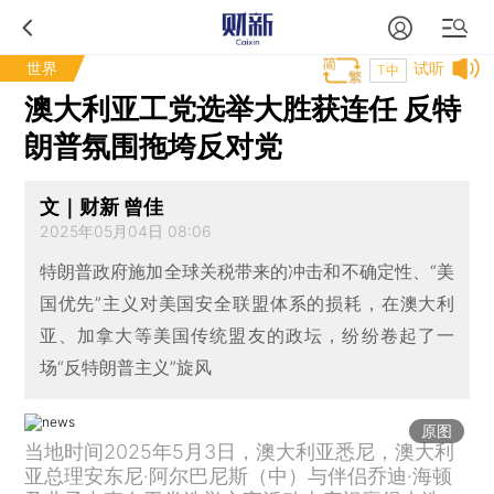
世界
试听
T中
澳大利亚工党选举大胜获连任 反特
朗普氛围拖垮反对党
文｜财新 曾佳
2025年05月04日 08:06
特朗普政府施加全球关税带来的冲击和不确定性、“美
国优先”主义对美国安全联盟体系的损耗，在澳大利
亚、加拿大等美国传统盟友的政坛，纷纷卷起了一
场“反特朗普主义”旋风
原图
当地时间2025年5月3日，澳大利亚悉尼，澳大利
亚总理安东尼·阿尔巴尼斯（中）与伴侣乔迪·海顿