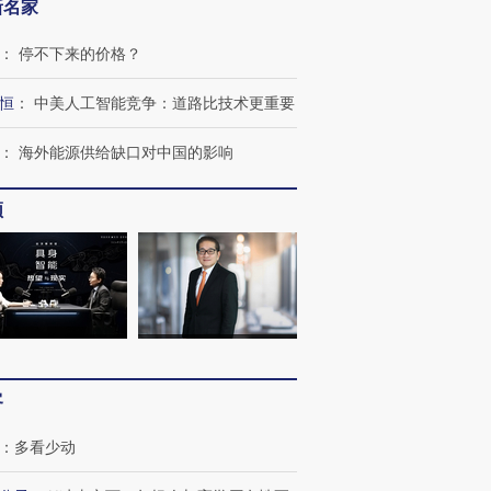
新名家
：
停不下来的价格？
恒
：
中美人工智能竞争：道路比技术更重要
：
海外能源供给缺口对中国的影响
频
客
：
多看少动