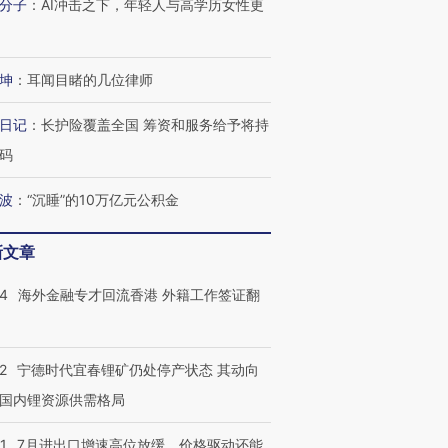
分子
：
AI冲击之下，年轻人与高学历女性更
坤
：
耳闻目睹的几位律师
日记
：
长护险覆盖全国 筹资和服务给予将持
码
波
：
“沉睡”的10万亿元公积金
新文章
14
海外金融专才回流香港 外籍工作签证翻
2
宁德时代宜春锂矿仍处停产状态 其动向
国内锂资源供需格局
1
7月进出口增速高位放缓，价格驱动还能