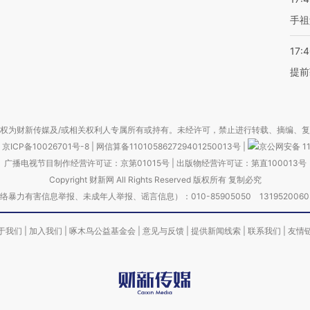
手祖
17:
提前
权为财新传媒及/或相关权利人专属所有或持有。未经许可，禁止进行转载、摘编、
京ICP备10026701号-8
|
网信算备110105862729401250013号
|
京公网安备 11
广播电视节目制作经营许可证：京第01015号
|
出版物经营许可证：第直100013号
Copyright 财新网 All Rights Reserved 版权所有 复制必究
害信息举报、未成年人举报、谣言信息）：010-85905050 13195200605 举报邮
于我们
|
加入我们
|
啄木鸟公益基金会
|
意见与反馈
|
提供新闻线索
|
联系我们
|
友情