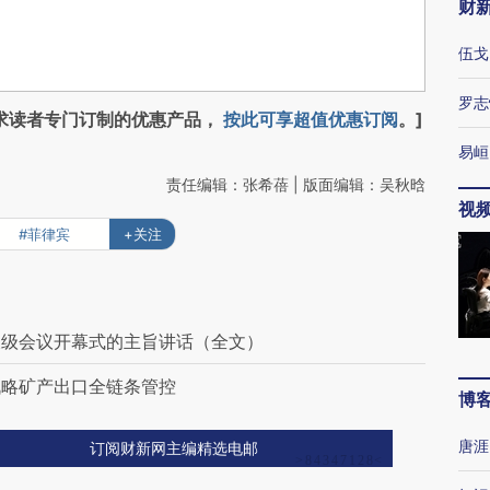
财
伍戈
罗志
求读者专门订制的优惠产品，
按此可享超值优惠订阅
。]
易峘
责任编辑：张希蓓 | 版面编辑：吴秋晗
视
#菲律宾
+关注
长级会议开幕式的主旨讲话（全文）
战略矿产出口全链条管控
博
唐涯
订阅财新网主编精选电邮