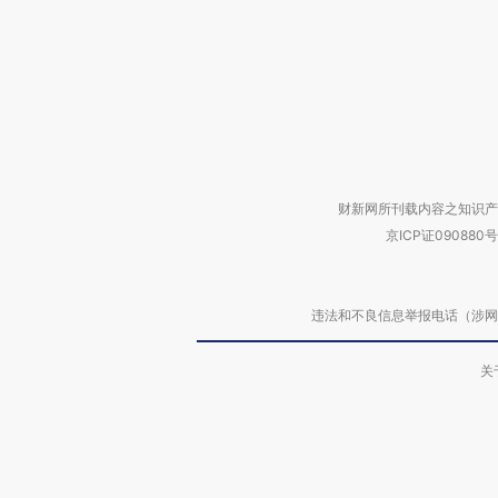
财新网所刊载内容之知识产
京ICP证090880号
违法和不良信息举报电话（涉网络暴力有
关