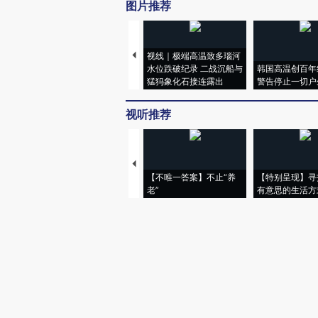
图片推荐
视线｜极端高温致多瑙河
水位跌破纪录 二战沉船与
韩国高温创百年
猛犸象化石接连露出
警告停止一切户
视听推荐
【不唯一答案】不止“养
【特别呈现】寻
老”
有意思的生活方