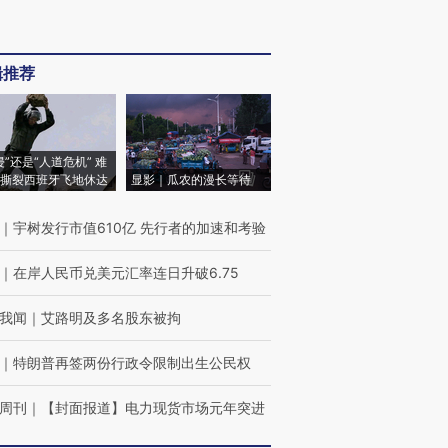
辑推荐
侵”还是“人道危机” 难
撕裂西班牙飞地休达
显影｜瓜农的漫长等待
｜
宇树发行市值610亿 先行者的加速和考验
｜
在岸人民币兑美元汇率连日升破6.75
我闻
｜
艾路明及多名股东被拘
｜
特朗普再签两份行政令限制出生公民权
周刊
｜
【封面报道】电力现货市场元年突进