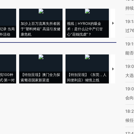
持续
19:1
加沙上百万流离失所者困
视线｜HYROX的吸金
马航飞行员
纪录 当局
于“塑料烤箱” 高温引发健
术：是什么让中产们甘
粒摇头丸 尿
过7
外活动
康危机
心“花钱找虐”？
毒品
19:1
能否
19:
【推广】走
找100种
【特别呈现】澳门全力探
【特别呈现】《东莞，人
会，让数智科
大选
式·第一对
索葡语国家新渠道
间便利店》倾情上线
业
19:0
会向
18:
候任
17: