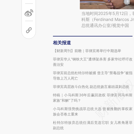
当地时间2025年5月12日，菲
科斯（Ferdinand Mar
总统通讯办公室/视觉中国
相关报道
【财新周刊】前瞻｜菲律宾将举行中期选举
菲律宾华人“钢铁大王”遭绑架杀害 多家华社呼吁改
善治安
菲律宾前总统杜特尔特被捕 曾主导“禁毒战争”被指
导致上万人死亡
菲律宾高层政斗白热化 副总统扬言雇凶谋刺总统
特稿｜小马科斯36年后赢回政权 菲律宾同马科斯
家族“和解”了吗？
小马科斯强势挑战菲总统大选 曾被推翻的掌权家
族会否卷土重来
杜特尔特放弃总统任满后竞选它职 女儿将角逐菲
副总统