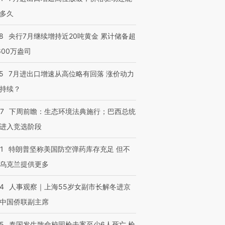
多久
8
央行7月继续增持近20吨黄金 累计储备超
跨国走私7万
视线｜被称为“蟑螂”的印
视线｜“入侵”还是“人道危
检体内含3种
度Z世代 用街头抗争将教
机”？难民潮撕裂西班牙
秘鲁纳斯
600万盎司
育部长拱下台
飞地休达
13人遇难
5
7月进出口增速从高位略有回落 涨价动力
持续？
07
下周前瞻：生态环境法典施行；巴西总统
进第四届链博
【商旅对话】华住集团
技“链”接产
【特别呈现】寻找100种
CFO：不靠规模取胜，华
【特别呈
进入竞选阶段
有意思的生活方式·第三对
住三大增长引擎是什么？
有意思的
1
特朗普坚称美国防空弹药库存充足 但不
乌克兰提供更多
24
人事观察｜上海55岁女副市长解冬进京
中国侨联副主席
45
泰国发生致命校园枪击案至少6人死亡 枪