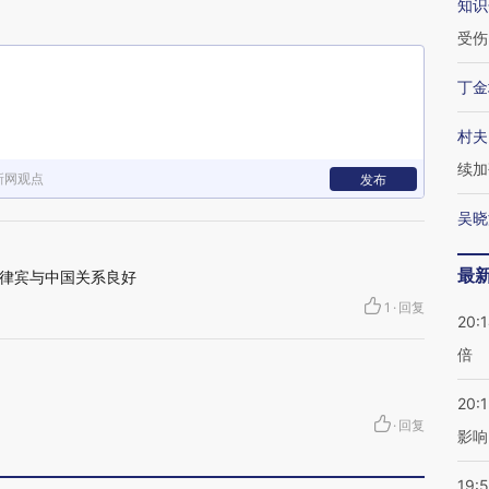
知识
受伤
丁金
村夫
续加
新网观点
发布
吴晓
最
律宾与中国关系良好
1
·
回复
20:
倍
20:1
·
回复
影响
19:5