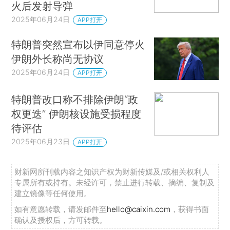
火后发射导弹
2025年06月24日
APP打开
特朗普突然宣布以伊同意停火
伊朗外长称尚无协议
2025年06月24日
APP打开
特朗普改口称不排除伊朗“政
权更迭” 伊朗核设施受损程度
待评估
2025年06月23日
APP打开
财新网所刊载内容之知识产权为财新传媒及/或相关权利人
专属所有或持有。未经许可，禁止进行转载、摘编、复制及
建立镜像等任何使用。
如有意愿转载，请发邮件至
hello@caixin.com
，获得书面
确认及授权后，方可转载。