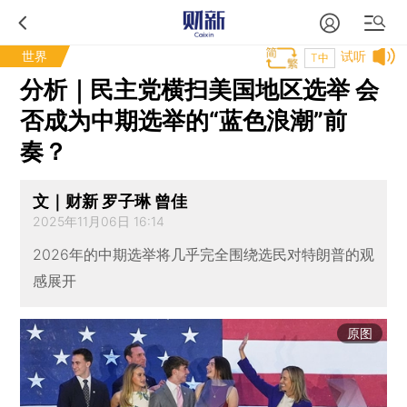
世界
试听
T中
分析｜民主党横扫美国地区选举 会
否成为中期选举的“蓝色浪潮”前
奏？
文｜财新 罗子琳 曾佳
2025年11月06日 16:14
2026年的中期选举将几乎完全围绕选民对特朗普的观
感展开
原图