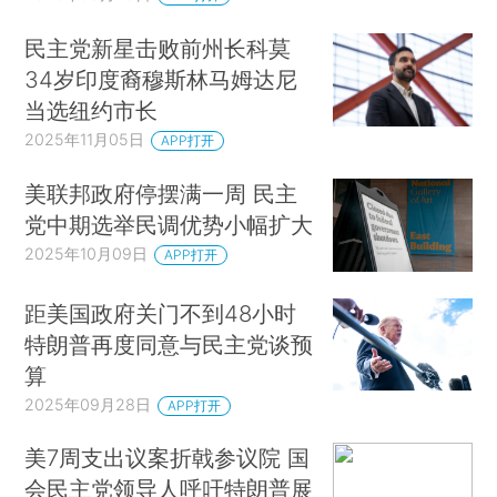
民主党新星击败前州长科莫
34岁印度裔穆斯林马姆达尼
当选纽约市长
2025年11月05日
APP打开
美联邦政府停摆满一周 民主
党中期选举民调优势小幅扩大
2025年10月09日
APP打开
距美国政府关门不到48小时
特朗普再度同意与民主党谈预
算
2025年09月28日
APP打开
美7周支出议案折戟参议院 国
会民主党领导人呼吁特朗普展