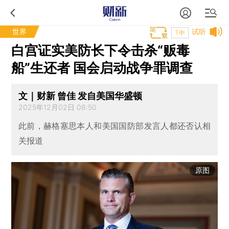
世界
试听
T中
白宫证实美防长下令击杀“贩毒
船”生还者 国会启动战争罪调查
文｜财新 曾佳 发自美国华盛顿
2025年12月02日 08:50
此前，赫格塞思本人和美国国防部发言人都还否认相
关报道
原图