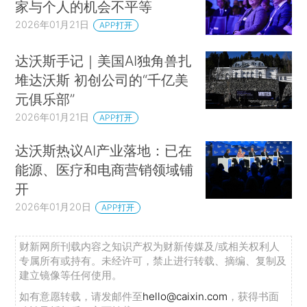
家与个人的机会不平等
2026年01月21日
APP打开
达沃斯手记｜美国AI独角兽扎
堆达沃斯 初创公司的“千亿美
元俱乐部”
2026年01月21日
APP打开
达沃斯热议AI产业落地：已在
能源、医疗和电商营销领域铺
开
2026年01月20日
APP打开
财新网所刊载内容之知识产权为财新传媒及/或相关权利人
专属所有或持有。未经许可，禁止进行转载、摘编、复制及
建立镜像等任何使用。
如有意愿转载，请发邮件至
hello@caixin.com
，获得书面