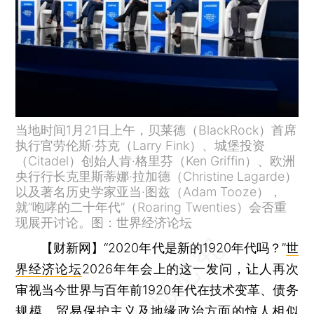
当地时间1月21日上午，贝莱德（BlackRock）首席
执行官劳伦斯·芬克（Larry Fink）、城堡投资
（Citadel）创始人肯·格里芬（Ken Griffin）、欧洲
央行行长克里斯蒂娜·拉加德（Christine Lagarde）
以及著名历史学家亚当·图兹（Adam Tooze），
就“咆哮的二十年代”（Roaring Twenties）会否重
现展开讨论。图：世界经济论坛
【财新网】
“2020年代是新的1920年代吗？”
世
界经济论坛
2026年年会上的这一发问，让人再次
审视当今世界与百年前1920年代在技术变革、债务
规模、贸易保护主义及地缘政治方面的惊人相似