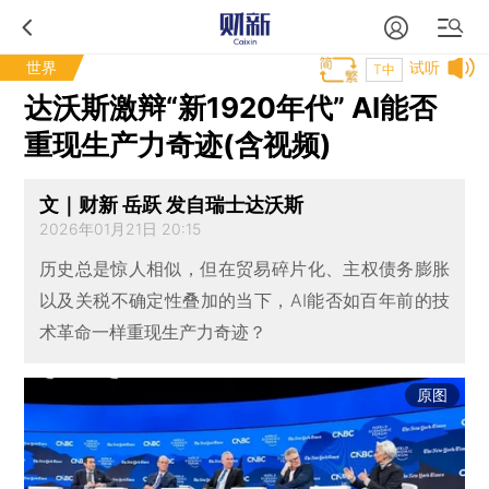
世界
试听
T中
达沃斯激辩“新1920年代” AI能否
重现生产力奇迹(含视频)
文｜财新 岳跃 发自瑞士达沃斯
2026年01月21日 20:15
历史总是惊人相似，但在贸易碎片化、主权债务膨胀
以及关税不确定性叠加的当下，AI能否如百年前的技
术革命一样重现生产力奇迹？
原图