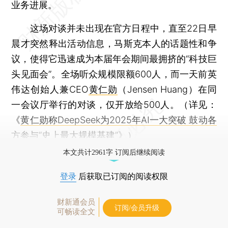
业务进展。
这场对谈并未出现在官方日程中，直至22日早
晨才突然释出活动信息，马斯克本人的话题性和争
议，使得它迅速成为本届年会期间最拥挤的“科技巨
头见面会”。全场听众规模限额600人，而一天前英
伟达创始人兼CEO
黄仁勋
（Jensen Huang）在同
一会议厅举行的对谈，仅开放给500人。（详见：
《
黄仁勋称DeepSeek为2025年AI一大突破 鼓动各
方参与“史上最大规模基建”
》）
本文共计2961字 订阅后继续阅读
登录
后获取已订阅的阅读权限
财新通会员
订阅/会员升级
可畅读全文