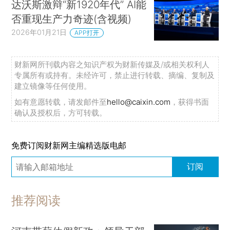
达沃斯激辩“新1920年代” AI能
否重现生产力奇迹(含视频)
2026年01月21日
APP打开
财新网所刊载内容之知识产权为财新传媒及/或相关权利人
专属所有或持有。未经许可，禁止进行转载、摘编、复制及
建立镜像等任何使用。
如有意愿转载，请发邮件至
hello@caixin.com
，获得书面
确认及授权后，方可转载。
免费订阅财新网主编精选版电邮
订阅
推荐阅读